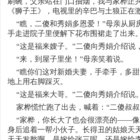
刷碗，父亲站在门口抽烟，我与家桦正
《狮子王》，电视里的辛巴与土狼正在
“瞧，二傻和秀娟多恩爱！”母亲从厨
手走进院子里便解下花布围裙走了出来
“这是福来嫂子。”二傻向秀娟介绍说
“来，到屋子里坐！”母亲笑着说。
“瞧你们这对新婚夫妻，手牵手，多甜
地上用右脚踩灭。
“这是福来大哥。”二傻向秀娟介绍说
家桦慌忙跑了出去，喊着：“二傻叔叔
“家桦，你长大了也会很漂亮的——
身后追着一帮小伙子。长得丑的姑娘天
天天发愁啊，是嫁给张三呢，还是嫁给李