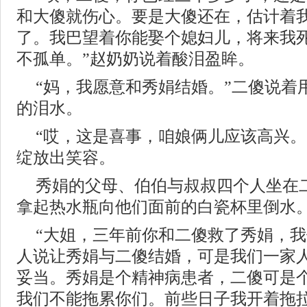
和大傻就伤心。要是大傻还在，估计着
了。我巴望着你能娶个媳妇儿，将来我
不孤单。”赵奶奶说着酸泪盈眸。
“妈，我愿意和秀娟结婚。”二傻说着
的泪水。
“哎，这是喜事，咱娘俩儿应该高兴。
绽放出笑容。
秀娟的父母、伯伯与叔叔四个人坐在
拿起热水瓶向他们面前的白瓷杯里倒水
“大姐，三年前你和二傻救了秀娟，
人说让秀娟与二傻结婚，可是我们一家
妥当。秀娟是个精神病患者，二傻可是
我们不能拖累你们。前些日子我开着拖