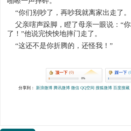
啪嚓一声摔碎。
“你们别吵了，再吵我就离家出走了。
父亲嗐声跺脚，瞪了母亲一眼说：“
了！”他说完怏怏地摔门走了。
“这还不是你折腾的，还
(0)
(
顶一下
踩一下
0%
分享到：
新浪微博
腾讯微博
微信
QQ空间
搜狐微博
百度搜藏