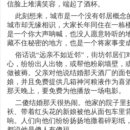
信脸上堆满笑容，端起了酒杯。
此刻想来，城市是一个没有邻居概念
城市却无缘相识，大家长年同住在一栋
是一个你大声呐喊，也没人愿意聆听的
藏不住秘密的地方，也是一个将家事变
俗话说“远亲不如近邻”，街坊邻居们
心，纷纷出人出物，或帮他粉刷墙壁，
做被褥。父亲对他说结婚那天酒厂的面
娘，并且免费提供几箱神河粮液作为喜
那天晚上，要免费为他播放一场电影。
二傻结婚那天很热闹。他家的院子里
袄、带着红头花的新娘被他从面包车里
响。人们向他们纷纷扬扬地撒着碎彩纸
都说他是傻人有傻福。