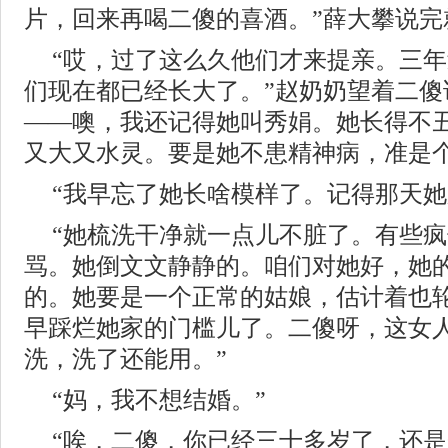
片，回来再喝二傻的喜酒。”薛大攀说完
“哎，过了这么久他们才来提亲。三年
们现在都已经长大了。”赵奶奶望着二傻
——噢，我还记得她叫秀娟。她长得不
又大又水灵。要是她不患精神病，准是个
“我早忘了她长啥模样了。记得那天她
“她梳洗干净就一点儿不脏了。有些
骂。她倒文文静静的。咱们对她好，她
的。她要是一个正常的姑娘，估计着也
早踩烂她家的门槛儿了。二傻呀，这女
洗，洗了还能用。”
“妈，我不想结婚。”
“唉，二傻，你已经三十多岁了，还