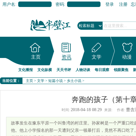
用户名:
密码:
登录
注册
忘
主页
资讯
文学
动漫
文化播报
文化纵横
天天书评
人物访谈
每日观察
锐眼聚焦
当前位置：
主页
>
文学
>
短篇小说
>
乡土小说
>
奔跑的孩子（第十
2018-04-18 08:29
曹含
时间:
来源:
作者:
故事发生在豫东平原一个叫鲁湾的村庄里。孙家树是一个严重口吃
他。他上小学报名的那一天遭到父亲一顿暴打后，竟然不再口吃了