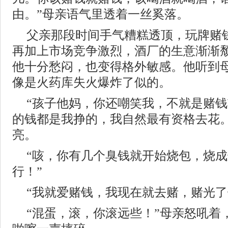
由。”母亲语气里透着一丝奚落。
父亲那段时间手气糟糕透顶，玩牌赌
再加上市场竞争激烈，酒厂的生意渐渐
他十分愁闷，也变得格外敏感。他听到
像是火药库失火爆炸了似的。
“孩子他妈，你还嘲笑我，不就是赌
的钱都是我挣的，我自然最有资格去花。
亮。
“咳，你有几个臭钱就开始烧包，烧
行！”
“我就爱赌钱，我现在就去赌，赌光了
“混蛋，滚，你滚远些！”母亲怒吼着