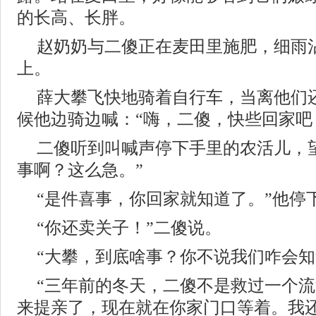
的长高、长胖。
赵奶奶与二傻正在麦田里施肥，细雨
上。
薛大攀飞快地骑着自行车，当离他们
候他边骑边喊：“嗨，二傻，快些回家吧
二傻听到叫喊声停下手里的农活儿，
事啊？这么急。”
“是件喜事，你回家就知道了。”他停
“你还卖关子！”二傻说。
“大攀，到底啥事？你不说我们咋会知
“三年前的冬天，二傻不是救过一个
来提亲了，现在就在你家门口等着。我