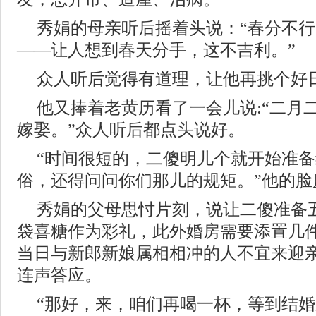
秀娟的母亲听后摇着头说：“春分不
——让人想到春天分手，这不吉利。”
众人听后觉得有道理，让他再挑个好
他又捧着老黄历看了一会儿说:“二月
嫁娶。”众人听后都点头说好。
“时间很短的，二傻明儿个就开始准
俗，还得问问你们那儿的规矩。”他的脸
秀娟的父母思忖片刻，说让二傻准备
袋喜糖作为彩礼，此外婚房需要添置几
当日与新郎新娘属相相冲的人不宜来迎
连声答应。
“那好，来，咱们再喝一杯，等到结婚