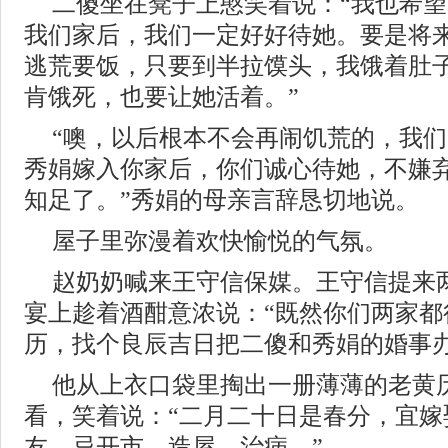
二傻坐在凳子上憨笑着说：“我也希
我们家后，我们一定好好待她。要是将
逃荒要饭，只要到半拉馍头，我饿着肚
肯饿死，也要让她活着。”
“噢，以后根本不会再闹饥荒的，我
秀娟嫁入你家后，你们诚心待她，不嫌
知足了。”秀娟的母亲言辞恳切地说。
屋子里弥漫着欢快愉悦的气氛。
赵奶奶喊来王守信保媒。王守信提来
宴上趁着酒酣意浓说：“既然你们两家都
历，找个良辰吉日把二傻和秀娟的婚事办
他从上衣口袋里掏出一册薄薄的老黄
看，笑着说：“二月二十日是春分，宜嫁
友，忌开市、造屋、治病。”