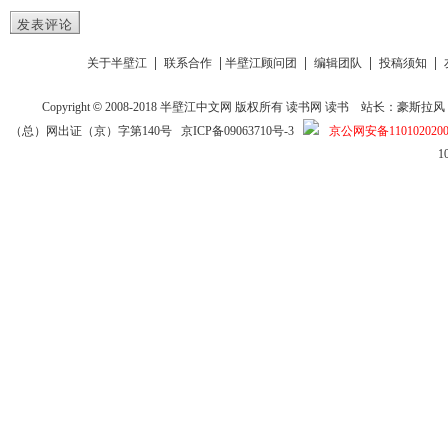
发表评论
|
|
|
|
|
关于半壁江
联系合作
半壁江顾问团
编辑团队
投稿须知
Copyright
©
2008-2018
半壁江中文网
版权所有
读书网
读书
站长：豪斯拉风 投稿信箱
（总）网出证（京）字第140号
京ICP备09063710号-3
京公网安备1101020200