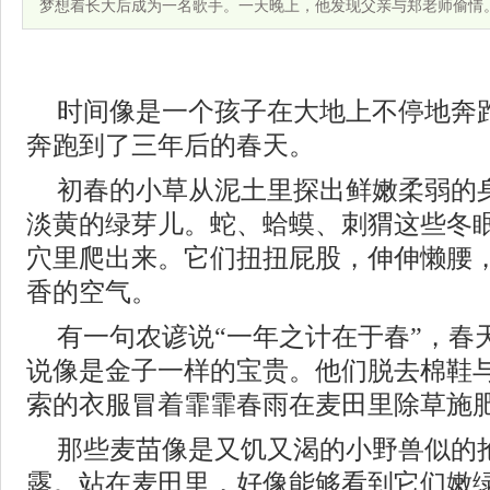
梦想着长大后成为一名歌手。一天晚上，他发现父亲与郑老师偷情
时间像是一个孩子在大地上不停地奔
奔跑到了三年后的春天。
初春的小草从泥土里探出鲜嫩柔弱的
淡黄的绿芽儿。蛇、蛤蟆、刺猬这些冬
穴里爬出来。它们扭扭屁股，伸伸懒腰
香的空气。
有一句农谚说“一年之计在于春”，春
说像是金子一样的宝贵。他们脱去棉鞋
索的衣服冒着霏霏春雨在麦田里除草施
那些麦苗像是又饥又渴的小野兽似的
露。站在麦田里，好像能够看到它们嫩