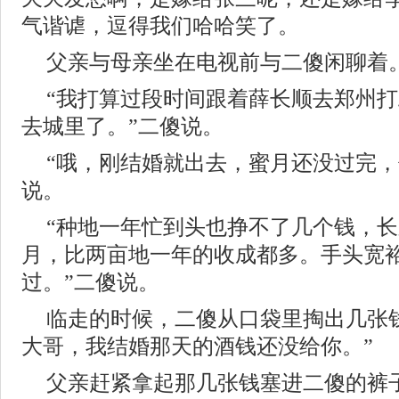
气谐谑，逗得我们哈哈笑了。
父亲与母亲坐在电视前与二傻闲聊着
“我打算过段时间跟着薛长顺去郑州
去城里了。”二傻说。
“哦，刚结婚就出去，蜜月还没过完，
说。
“种地一年忙到头也挣不了几个钱，
月，比两亩地一年的收成都多。手头宽
过。”二傻说。
临走的时候，二傻从口袋里掏出几张
大哥，我结婚那天的酒钱还没给你。”
父亲赶紧拿起那几张钱塞进二傻的裤