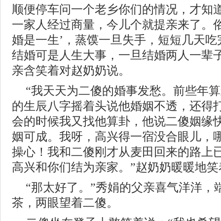
顺便停车问一个老乡你们的情况，才知
一家人经过商量，今儿个就提亲来了。俗
婚是一生’，蒸馍一旦失手，短短几天吃
结婚可是人生大事，一旦结婚两人一辈子
亲含笑着对赵奶奶说。
“我天天为二傻的婚事发愁。前些年
的生辰八字摇着头说他婚姻不透，还得
会的时候我又找他算卦，他说二傻姻缘
姻可成。我呀，高兴得一宿没合眼儿，
操心！我和二傻刚才从麦田回来的路上
高兴和你们结为亲家。”赵奶奶暖暖地笑
“那太好了。”秀娟的父亲喜气洋洋，
茶，两眼望着二傻。