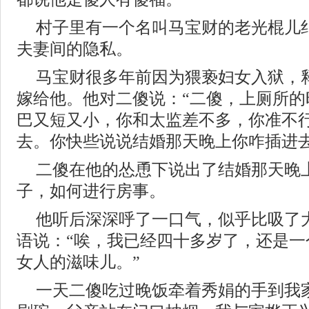
村子里有一个名叫马宝财的老光棍儿
夫妻间的隐私。
马宝财很多年前因为猥亵妇女入狱，
嫁给他。他对二傻说：“二傻，上厕所的
巴又短又小，你和太监差不多，你准不
去。你快些说说结婚那天晚上你咋插进去
二傻在他的怂恿下说出了结婚那天晚
子，如何进行房事。
他听后深深呼了一口气，似乎比吸了
语说：“唉，我已经四十多岁了，还是一
女人的滋味儿。”
一天二傻吃过晚饭牵着秀娟的手到我