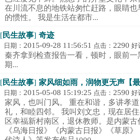
在川流不息的地铁站匆忙赶路，眼睛也
的惯性。 我是生活在都市...
[
民生故事
]
奇迹
2015-09-28 11:56:51
2290
日期：
点击：
好
秦齐拿到检查报告一看，顿时，眼前一黑
期...
[
民生故事
]
家风细如雨，润物更无声【
2015-05-08 15:19:25
2590
日期：
点击：
好
家风，也叫门风。 重在和谐，多讲孝
礼，和睦四邻。 我叫刘文忠，现在居
区幸福新村南区，退休教师。是内蒙古
《乌海日报》《内蒙古日报》《草原》
代诗人》等发布作品1000...