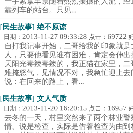
一手紧拿车票随着熙熙攘攘的人流，经
靠列车的站台。只见...
[
民生故事
]
绝不原谅
2013-11-27 09:33:28
69722
日期：
点击：
自打我记事开始，二哥给我的印象就是
人，只要他看见谁有困难，肯定会伸出援
天阳光毒辣毒辣的，我正猫在家里，二
难掩怒气，见情况不对，我急忙迎上去
说：在回来的路上，看...
[
民生故事
]
文人气质
2013-11-20 16:20:15
16957
日期：
点击：
去冬的一天，村里突然来了两个林业警
情。说是检查，实际是借着检查为由到