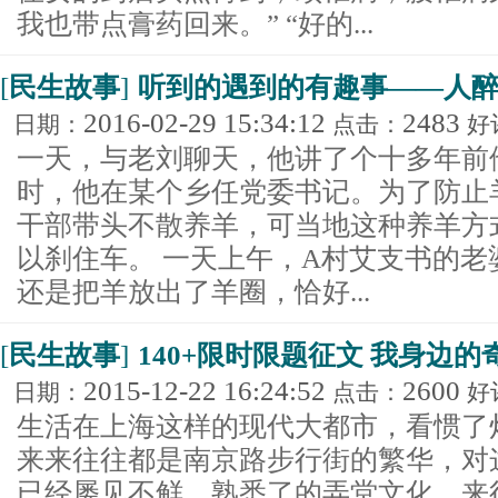
我也带点膏药回来。” “好的...
[
民生故事
]
听到的遇到的有趣事——人
2016-02-29 15:34:12
2483
日期：
点击：
好
一天，与老刘聊天，他讲了个十多年前
时，他在某个乡任党委书记。为了防止
干部带头不散养羊，可当地这种养羊方
以刹住车。 一天上午，A村艾支书的
还是把羊放出了羊圈，恰好...
[
民生故事
]
140+限时限题征文 我身边的
2015-12-22 16:24:52
2600
日期：
点击：
好
生活在上海这样的现代大都市，看惯了
来来往往都是南京路步行街的繁华，对
已经屡见不鲜。熟悉了的弄堂文化，来