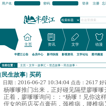
用户名:
密码:
登录
注册
忘
主页
资讯
文学
动漫
半壁江公告
会员中心
新书快报
影视资讯
文学论坛
图书频道
当前位置：
主页
>
文学
>
故事汇
>
世态故事
>
民生故事
>
[
民生故事
]
买药
2016-06-27 10:34:04
2617
日期：
点击：
好
杨嗲嗲推门出来，正好碰见隔壁廖嗲嗲
正着，廖嗲嗲询问：：“杨嗲！见你这样
侄女的药店买点膏药，颈椎病，腰椎病又