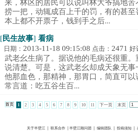
来，林区的居民可以说叫林大爷搞地苦
捞一把，动辄成百上千的罚，有的甚至
本上都不开票子，钱到手之后...
[
民生故事
]
看病
2013-11-18 09:15:08
2471
日期：
点击：
好
武老幺生病了。据说他的毛病还很重。
说清楚。可是，这武老幺却成天象无事
他那血色，那精神，那胃口，简直可以
常言道：吃五谷生百...
首页
1
2
3
4
5
6
7
8
9
10
11
下一页
末页
|
|
|
|
|
关于半壁江
联系合作
半壁江顾问团
编辑团队
投稿须知