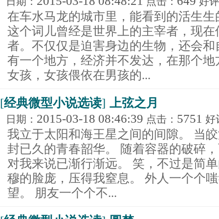
2015-03-18 08:48:21
649
日期：
点击：
好
在车水马龙的城市里，能看到的活生生
这个词儿曾经是世界上的主宰者，现在
者。不仅仅是迫害身边的生物，还会和
有一个地方，经济并不发达，在那个地
女孩，女孩偎依在男孩的...
[
经典微型小说选读
]
上弦之月
2015-03-18 08:46:39
5751
日期：
点击：
好
我立于太阳和海王星之间的间隙。 当皎
封已久的青春韶华。 随着容器的破碎，
对我来说已渐行渐远。 笑，不过是简单
穆的脸庞，压得我窒息。 外人一个个
望。 朋友一个个不...