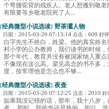
个弯腰驼背的残疾人。老人想搬到敬老
有限要等乡敬老院死了人...
[
经典微型小说选读
]
野茶灞人物
2015-03-20 07:13:14
609
日期：
点击：
好
白字先生不姓白，姓梁。他的真实姓名
村小学的公办教师，我们读书的时候，
那个年代，教育并没有被国家纳入重点
不像现在这么高。梁见高念的书不多，
度，按常理他是怎么也不够...
[
经典微型小说选读
]
夜壶
2015-03-20 07:12:25
2010
日期：
点击：
好
如果我没记错的话，那年，我十八岁，
者。 那时，我的血还是热的，所以，