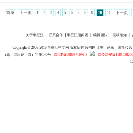
首页
上一页
1
2
3
4
5
6
7
8
9
10
11
下一页
|
|
|
|
|
关于半壁江
联系合作
半壁江顾问团
编辑团队
投稿须知
Copyright
©
2008-2018
半壁江中文网
版权所有
读书网
读书
站长：豪斯拉风 投稿信箱
（总）网出证（京）字第140号
京ICP备09063710号-3
京公网安备1101020200