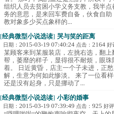
组织人员去贫困小学义务支教，我半点
务的意思，是来回车费自备，伙食自助
教对象多少买点象样的...
[
经典微型小说选读
]
哭与笑的距离
2015-03-19 07:40:24
2164
日期：
点击：
好
某顾客来到某服装店，左挑右选，翻上
帮，萎靡的样子，显得很不耐烦，眼珠
着。 日近黄昏，店主一个子未进，正
解，生意为何如此惨淡。 来了一位看
还是没有起身，只是挪动了...
[
经典微型小说选读
]
小彩的婚事
2015-03-19 07:39:49
925
日期：
点击：
好
“噼哩啪啦“的鞭炮声响彻夜空，天上的