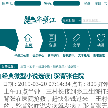
用户名:
密码:
登录
注册
忘
主页
资讯
文学
动漫
半壁江公告
会员中心
新书快报
影视资讯
文学论坛
图书频道
当前位置：
主页
>
文学
>
短篇小说
>
经典微型小说选读
>
[
经典微型小说选读
]
驼背张住院
2015-03-20 07:14:34
805
日期：
点击：
好
上午11点半钟，王村长接到乡卫生院
背张在医院抢救，赶快带钱过来！ 王
的，驼背张咋说发病就发病？ 驼背张