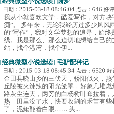
[
经典微型小说选读
]
圆梦
2015-03-18 08:46:04
646
日期：
点击：
好
我从小就喜欢文学，酷爱写作，对方块
痴”。 多年来，无论我经历过多少风风
的“写作”，我对文学梦想的追寻，始终
线。我是那么、那么迫切地想给自己的
站，找个港湾，找个伊...
[
经典微型小说选读
]
毛驴配种记
2015-03-18 08:45:34
6520
日期：
点击：
好
金田县晓山乡的三伏天，骄阳似火，热
丘陵被火辣辣的阳光笼罩，好象几堆燃
路灰尘连天，两旁的白杨树叶耷拉着，
热。田里没了水，快要收割的禾苗有些
了，泥鳅翻着白眼…… 头...