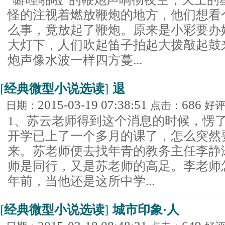
怪的注视着燃放鞭炮的地方，他们想看
么事，竟放起了鞭炮。原来是小彩要办
大灯下，人们吹起笛子拍起大拨敲起鼓
炮声像水波一样四方蔓...
[
经典微型小说选读
]
退
2015-03-19 07:38:51
686
日期：
点击：
好
1、苏云老师得到这个消息的时候，愣
开学已上了一个多月的课了，怎么突然
来。苏老师便去找年青的教务主任李静
师是同行，又是苏老师的高足。李老师
年前，当他还是这所中学...
[
经典微型小说选读
]
城市印象·人