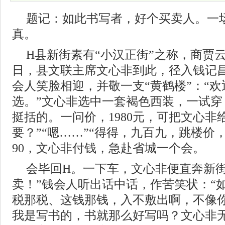
题记：如此书写者，好个买卖人。一
真。
H县新街素有“小汉正街”之称，商贾
日，县文联主席文心非到此，径入钱记
会人笑脸相迎，并敬一支“黄鹤楼”：“
选。”文心非选中一套褐色西装，一试穿
挺括的。一问价，1980元，可把文心非
要？”“嗯……”“得得，九百九，跳楼价，
90，文心非付钱，急赴省城一个会。
会毕回H。一下车，文心非便直奔新街
卖！”钱会人听出话中话，作苦笑状：“
税那税、这钱那钱，入不敷出啊，不像你
我是写书的，书就那么好写吗？文心非