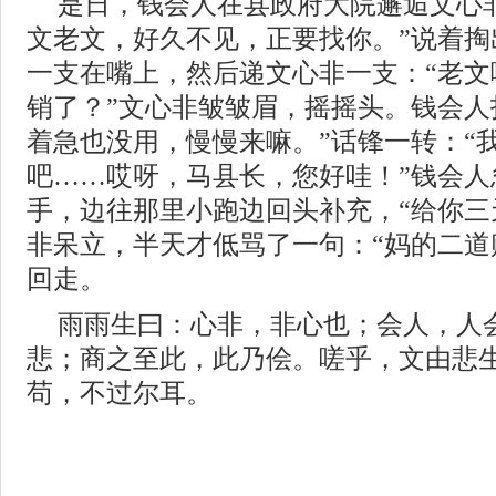
是日，钱会人在县政府大院邂逅文心
文老文，好久不见，正要找你。”说着掏
一支在嘴上，然后递文心非一支：“老文
销了？”文心非皱皱眉，摇摇头。钱会人
着急也没用，慢慢来嘛。”话锋一转：“
吧……哎呀，马县长，您好哇！”钱会人
手，边往那里小跑边回头补充，“给你三
非呆立，半天才低骂了一句：“妈的二道
回走。
雨雨生曰：心非，非心也；会人，人
悲；商之至此，此乃侩。嗟乎，文由悲
苟，不过尔耳。