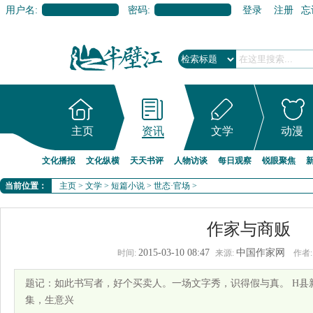
用户名:
密码:
登录
注册
忘
主页
资讯
文学
动漫
文化播报
文化纵横
天天书评
人物访谈
每日观察
锐眼聚焦
当前位置：
主页
>
文学
>
短篇小说
>
世态·官场
>
作家与商贩
2015-03-10 08:47
中国作家网
时间:
来源:
作者:
题记：如此书写者，好个买卖人。一场文字秀，识得假与真。 H县
集，生意兴