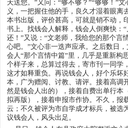
天送您。”又问：“够不够？”“够够！”
义，一把握住他的手，良久才湿着眼离
本书出版，评价甚高，可就是销不动，
书上。找钱会人解释，钱会人倒爽快：“
还！”又说：“文老师，我给您的那个言情
心吧。”文心非一迭声应承。之后数日，
会人“那个言情中篇”里，几乎是重新构
个样子来，总算过得去，寄市刊一同学
这才如释重负。再说钱会人，好个乐坏好个
本，广为赠阅、讨教、请评。接着高调
然是钱会人出的），接着自费出单行本
拟再版），接着申报市作协。不久，报载
云；不久被评为市自学成才标兵，被选
议钱会人，风头出足。