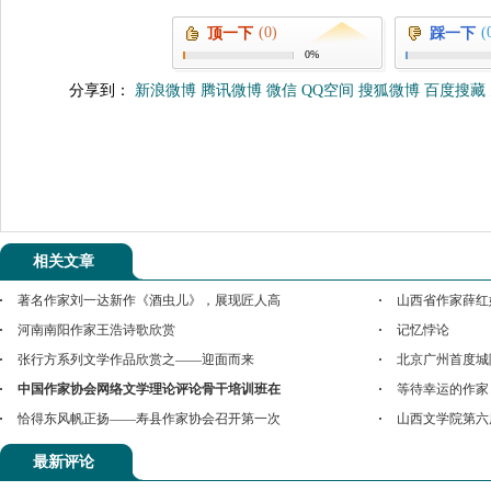
(0)
(
顶一下
踩一下
0%
分享到：
新浪微博
腾讯微博
微信
QQ空间
搜狐微博
百度搜藏
相关文章
著名作家刘一达新作《酒虫儿》，展现匠人高
山西省作家薛红
河南南阳作家王浩诗歌欣赏
记忆悖论
张行方系列文学作品欣赏之——迎面而来
北京广州首度城
中国作家协会网络文学理论评论骨干培训班在
等待幸运的作家
恰得东风帆正扬——寿县作家协会召开第一次
山西文学院第六
最新评论