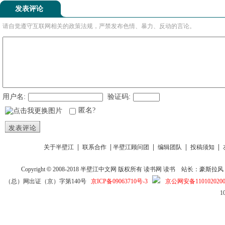
发表评论
请自觉遵守互联网相关的政策法规，严禁发布色情、暴力、反动的言论。
用户名:
验证码:
匿名?
发表评论
|
|
|
|
|
关于半壁江
联系合作
半壁江顾问团
编辑团队
投稿须知
Copyright
©
2008-2018
半壁江中文网
版权所有
读书网
读书
站长：豪斯拉风 投稿信箱
（总）网出证（京）字第140号
京ICP备09063710号-3
京公网安备1101020200