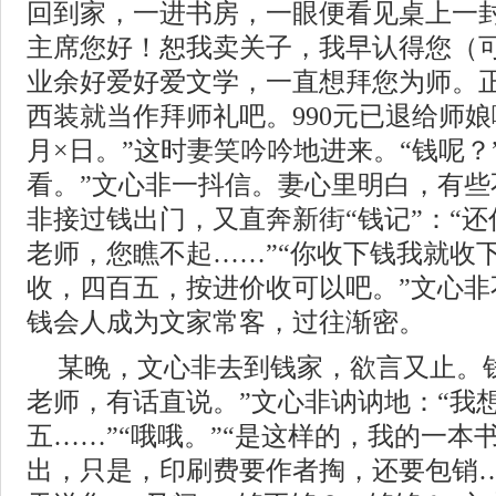
回到家，一进书房，一眼便看见桌上一封
主席您好！恕我卖关子，我早认得您（
业余好爱好爱文学，一直想拜您为师。
西装就当作拜师礼吧。990元已退给师
月×日。”这时妻笑吟吟地进来。“钱呢？”
看。”文心非一抖信。妻心里明白，有些
非接过钱出门，又直奔新街“钱记”：“还
老师，您瞧不起……”“你收下钱我就收下
收，四百五，按进价收可以吧。”文心非
钱会人成为文家常客，过往渐密。
某晚，文心非去到钱家，欲言又止。
老师，有话直说。”文心非讷讷地：“我
五……”“哦哦。”“是这样的，我的一本
出，只是，印刷费要作者掏，还要包销…