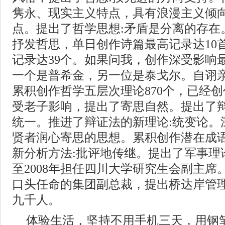
隽永、现实主义特点，具有浪漫主义倾
点。提出了哲学思想:矛盾是分离的存在
抒发哲思，单日创作诗篇最高记录达10
记录达39个。如果问我，创作深受影响
一个是普希金，另一位是泰戈尔。自诩
累积创作哲学五层次理论870个，已经创
受老子影响，提出了寄思自然。提出了辩
统一。推进了辩证法的新理论:统变论。
贤者润心寄思的思想。累积创作潜在成语
新分析方法:批评地传继。提出了军事理论
至2008年担任四川大学研究生会副主席。
口头任命的集团副总裁，提出桥达岸管
九千人。
体验生活，坚持不用手机三天，用钢