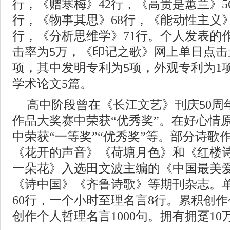
行，《赠寒梅》42行，《高贵是蕙兰》5
行，《物事其思》68行，《能动性主义》
行，《分析思维学》71行。个人发表的
击率为5万，《印记之歌》网上单日点击量
项，其中发明专利为5项，外观专利为1
学术论文5篇。
高中阶段曾在《长江文艺》刊庆50周
作品大奖赛中荣获“优秀奖”。在好心情
中荣获“一等奖”“优秀奖”等。部分诗歌
《花开的声音》《荷塘月色》和《红楼
一朵花》入选田文波主编的《中国最美
《诗中国》《齐鲁诗歌》等期刊杂志。
60行，一个小时至理名言8行。累积创作
创作个人哲理名言1000句。拥有拥趸10