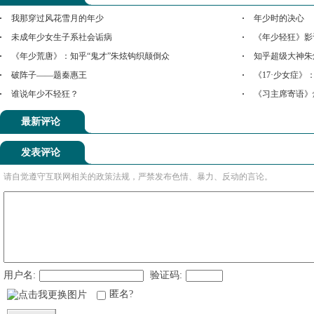
我那穿过风花雪月的年少
年少时的决心
未成年少女生子系社会诟病
《年少轻狂》影
《年少荒唐》：知乎“鬼才”朱炫钩织颠倒众
知乎超级大神朱
破阵子——题秦惠王
《17·少女症
谁说年少不轻狂？
《习主席寄语》
最新评论
发表评论
请自觉遵守互联网相关的政策法规，严禁发布色情、暴力、反动的言论。
用户名:
验证码:
匿名?