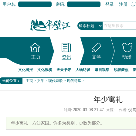
用户名:
密码:
登录
注册
忘
主页
资讯
文学
动漫
文化播报
文化纵横
天天书评
人物访谈
每日观察
锐眼聚焦
当前位置：
主页
>
文学
>
现代诗歌
>
现代诗库
>
年少寓礼
2020-03-08 21:47
倪
时间:
来源:
作者:
年少寓礼，方知家国。许多为类别，少数为部分。