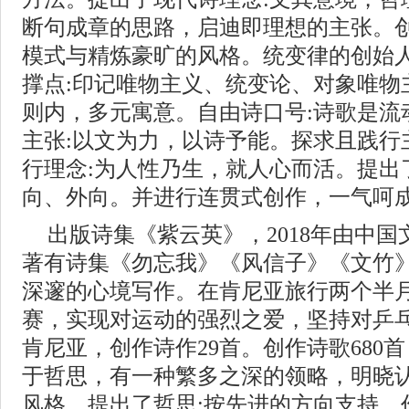
断句成章的思路，启迪即理想的主张。
模式与精炼豪旷的风格。统变律的创始
撑点:印记唯物主义、统变论、对象唯物
则内，多元寓意。自由诗口号:诗歌是流
主张:以文为力，以诗予能。探求且践行
行理念:为人性乃生，就人心而活。提出
向、外向。并进行连贯式创作，一气呵
出版诗集《紫云英》，2018年由中
著有诗集《勿忘我》《风信子》《文竹
深邃的心境写作。在肯尼亚旅行两个半
赛，实现对运动的强烈之爱，坚持对乒
肯尼亚，创作诗作29首。创作诗歌680
于哲思，有一种繁多之深的领略，明晓
风格，提出了哲思:按先进的方向支持。