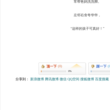
常帮爸妈洗洗脚。
左邻右舍夸华华，
“这样的孩子可真好！”
(0)
(
顶一下
踩一下
0%
分享到：
新浪微博
腾讯微博
微信
QQ空间
搜狐微博
百度搜藏