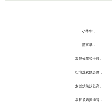
小华华，
懂事早，
常帮长辈替手脚。
扫地洗衣她会做，
煮饭炒菜技艺高。
常替爷奶捶捶背，