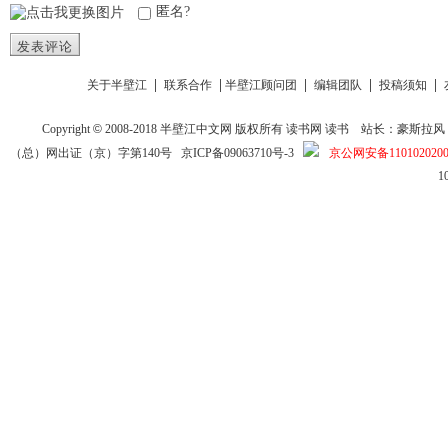
匿名?
发表评论
|
|
|
|
|
关于半壁江
联系合作
半壁江顾问团
编辑团队
投稿须知
Copyright
©
2008-2018
半壁江中文网
版权所有
读书网
读书
站长：豪斯拉风 投稿信箱
（总）网出证（京）字第140号
京ICP备09063710号-3
京公网安备1101020200