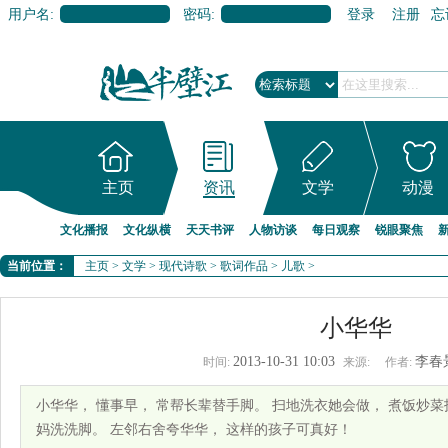
用户名:
密码:
登录
注册
忘
主页
资讯
文学
动漫
文化播报
文化纵横
天天书评
人物访谈
每日观察
锐眼聚焦
当前位置：
主页
>
文学
>
现代诗歌
>
歌词作品
>
儿歌
>
小华华
2013-10-31 10:03
李春
时间:
来源:
作者:
小华华， 懂事早， 常帮长辈替手脚。 扫地洗衣她会做， 煮饭炒菜
妈洗洗脚。 左邻右舍夸华华， 这样的孩子可真好！