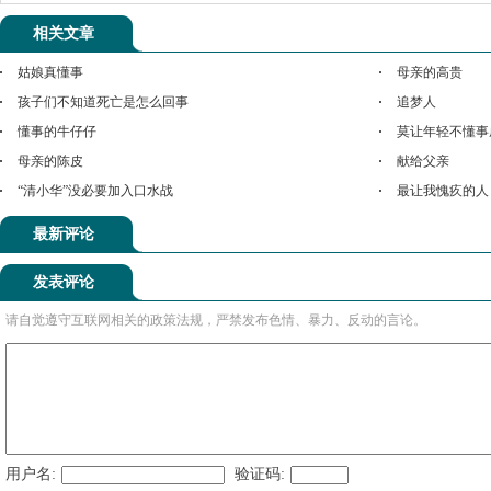
相关文章
姑娘真懂事
母亲的高贵
孩子们不知道死亡是怎么回事
追梦人
懂事的牛仔仔
莫让年轻不懂事
母亲的陈皮
献给父亲
“清小华”没必要加入口水战
最让我愧疚的人
最新评论
发表评论
请自觉遵守互联网相关的政策法规，严禁发布色情、暴力、反动的言论。
用户名:
验证码: