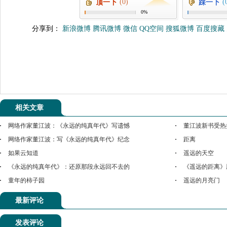
(0)
(
顶一下
踩一下
0%
分享到：
新浪微博
腾讯微博
微信
QQ空间
搜狐微博
百度搜藏
相关文章
网络作家董江波：《永远的纯真年代》写遗憾
董江波新书受热
网络作家董江波：写《永远的纯真年代》纪念
距离
如果云知道
遥远的天空
《永远的纯真年代》：还原那段永远回不去的
《遥远的距离》
童年的柿子园
遥远的月亮门
最新评论
发表评论