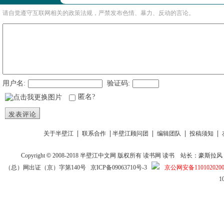
请自觉遵守互联网相关的政策法规，严禁发布色情、暴力、反动的言论。
用户名:
验证码:
匿名?
发表评论
|
|
|
|
|
关于半壁江
联系合作
半壁江顾问团
编辑团队
投稿须知
Copyright
©
2008-2018
半壁江中文网
版权所有
读书网
读书
站长：豪斯拉风 投稿信箱
（总）网出证（京）字第140号
京ICP备09063710号-3
京公网安备1101020200