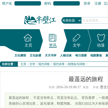
用户名:
密码:
登录
注册
忘
主页
资讯
文学
动漫
文化播报
文化纵横
天天书评
人物访谈
每日观察
锐眼聚焦
当前位置：
主页
>
文学
>
现代诗歌
>
现代诗库
>
闲情短句诗歌
>
最遥远的旅程
2016-10-19 09:17
曹含
时间:
来源:
作者:
最遥远的旅程， 不是没有终点，而是没有起点。 背负着梦，一路孤
美丽的心灵湖泊里， 波光潋滟，鸥鹭翔集。 当我们自以为大有收