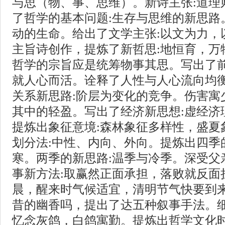
与思（物、事、思维）。新诗主张:道理
了哲学的基本问题:生存与思维的新思路
动的生命。给出了文学主张:以文为力，
主旨诗创作，提炼了新哲思:地恒育，万
哲学的宗旨应是统筹物事其思。写出了前
就人心而活。诠释了人性与人心流向均
关系新思路:阶层为变化的竞争。伤害寓
其中的轻盈。写出了经济新思想:虚经济
提炼出象征意境:森林象征多样性，盛夏
划分法:中性、内向、外向。提炼出四季
寒。两季的新思路:温季与冷季。深受父
事新方法:取赢然正面承担，落败就反面
晨，醒来时气候适宜，清明节气快要到
昔的幽香吗，提出了达五种叙事手法。
忆念灰鸽，白鸽寓勤。提炼出哲学文化时