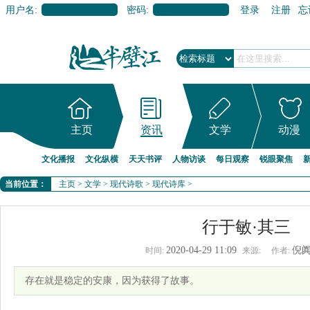
用户名:
密码:
登录
注册
忘
主页
资讯
文学
动漫
文化播报
文化纵横
天天书评
人物访谈
每日观察
锐眼聚焦
当前位置：
主页
>
文学
>
现代诗歌
>
现代诗库
>
行于敏·其三
2020-04-29 11:09
倪
时间:
来源:
作者:
存在就是稳定的安康，因为获得了故事。