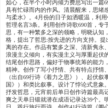
如心，在半个小时内倾力费思写出一篇6
具有忙碌而内的作风。清晨醒来，思绪
与柔水》。4月份的日子如洒暖温，利
哲理名言3条。利用创作诗歌690首，
思，有一种繁多之深的领略，明晓认知
格，提出了哲思:按先进的方向支持。提
离的存在。作品有繁多之深、清新隽永
浪漫主义倾向，有实漫主义与厚重起伏
结尾创作思路，偏好于物事统筹的能力
精神。创作了写小抒情、共有特点抒情
（出自69行诗《着力之思》）、起伏叙
国》）和类比叙事。设计了悖论式意象
抒发哲思，元宵前后单日创作诗篇最高记
爽之天单日锻就潜在成语记录达39个。
日，践行旅行而诗，创作41行诗篇《阗