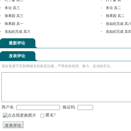
行于敏·其二
行于敏·其一
务论·其三
务论·其二
致果园·其三
致果园·其二
致果园·其一
造如此完成·其
造如此完成·其六
造如此完成·其
最新评论
发表评论
请自觉遵守互联网相关的政策法规，严禁发布色情、暴力、反动的言论。
用户名:
验证码:
匿名?
发表评论