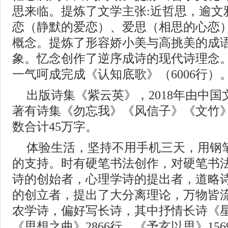
思来临。提炼了文学主张:近哲思，逾文
恋（静默的爱恋）、爱思（相思的心恋
概念。提炼了形容娇小美与高挑美的成语
象。忆念创作了逆序成诗的现代诗理念
一气呵成完成《认知底歌》（6006行）
出版诗集《紫云英》，2018年由中
著有诗集《勿忘我》《风信子》《文竹
数合计45万字。
体验生活，坚持不用手机三天，用钢
的支持。时有硬笔书法创作，对硬笔书
诗的创始者，心理学诗的提出者，道略
的创立者，提出了大分离理论，万物皆
农学诗，偏好写长诗，其中抒情长诗《星辰
《思想之曲》2866行，《予玄以思》15