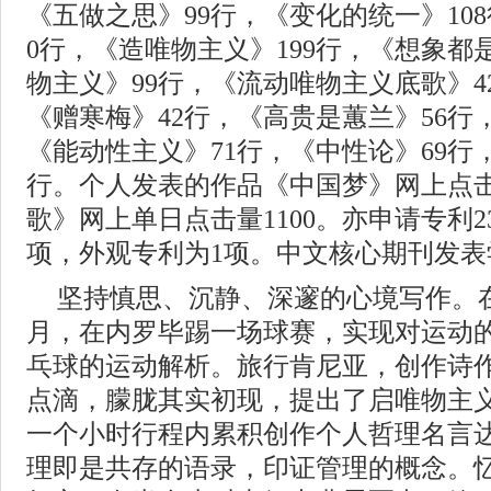
《五做之思》99行，《变化的统一》10
0行，《造唯物主义》199行，《想象都
物主义》99行，《流动唯物主义底歌》4
《赠寒梅》42行，《高贵是蕙兰》56行
《能动性主义》71行，《中性论》69行
行。个人发表的作品《中国梦》网上点击
歌》网上单日点击量1100。亦申请专利
项，外观专利为1项。中文核心期刊发表
坚持慎思、沉静、深邃的心境写作。
月，在内罗毕踢一场球赛，实现对运动
乓球的运动解析。旅行肯尼亚，创作诗作
点滴，朦胧其实初现，提出了启唯物主
一个小时行程内累积创作个人哲理名言达
理即是共存的语录，印证管理的概念。