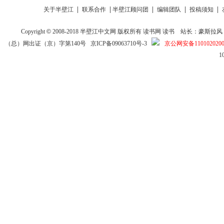
|
|
|
|
|
关于半壁江
联系合作
半壁江顾问团
编辑团队
投稿须知
Copyright
©
2008-2018
半壁江中文网
版权所有
读书网
读书
站长：豪斯拉风 投稿信箱
（总）网出证（京）字第140号
京ICP备09063710号-3
京公网安备1101020200