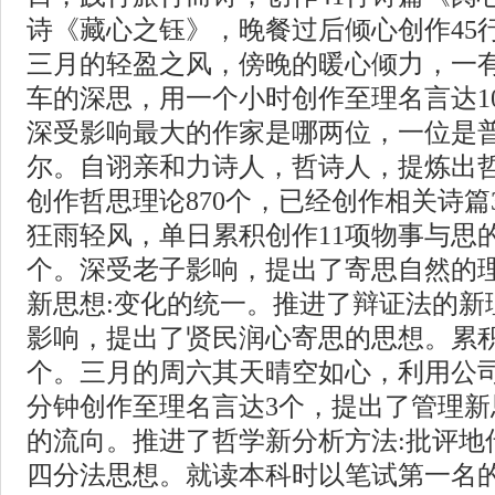
诗《藏心之钰》，晚餐过后倾心创作45
三月的轻盈之风，傍晚的暖心倾力，一
车的深思，用一个小时创作至理名言达1
深受影响最大的作家是哪两位，一位是
尔。自诩亲和力诗人，哲诗人，提炼出
创作哲思理论870个，已经创作相关诗篇
狂雨轻风，单日累积创作11项物事与思
个。深受老子影响，提出了寄思自然的
新思想:变化的统一。推进了辩证法的新
影响，提出了贤民润心寄思的思想。累积
个。三月的周六其天晴空如心，利用公司
分钟创作至理名言达3个，提出了管理新
的流向。推进了哲学新分析方法:批评地
四分法思想。就读本科时以笔试第一名