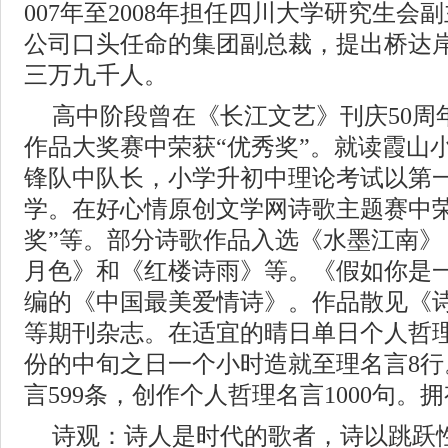
007年至2008年担任四川大学研究生会副
公司口头任命的集团副总裁，提出桥达
三万九千人。
高中阶段曾在《长江文艺》刊庆50周
作品大奖赛中荣获“优秀奖”。就读霞山
锋队中队长，小学升初中理论考试以第
学。在好心情原创文学网诗歌主题赛中荣
奖”等。部分诗歌作品入选《水墨江南》
月色》和《红楼诗雨》等。《假如你是
编的《中国最美爱情诗》。作品散见《
等期刊杂志。在适宜的晴日单日个人哲理
份的中旬之日一个小时造就至理名言8
言599条，创作个人哲理名言1000句。拥
诗观：诗人是时代的歌者，诗以跳跃