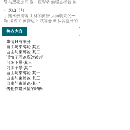
昏与黑夜之间 像一座彩桥 勉强支撑着 你
与她 忍...
灵山（1）
手露水般滴落 山林的黄昏 大而明亮的一
颗 湿透了 黄昏边上 枕靠悬崖 从容盛开的
花朵 ...
热点内容
事情只有细分
自由与束缚论·其五
自由与束缚论·其二
谨慎了理论应达彼岸
习练予景·其三
习练予景·其二
自由与束缚论·其一
自由与束缚论·其三
自由与束缚论·其七
传创作是激情的均衡