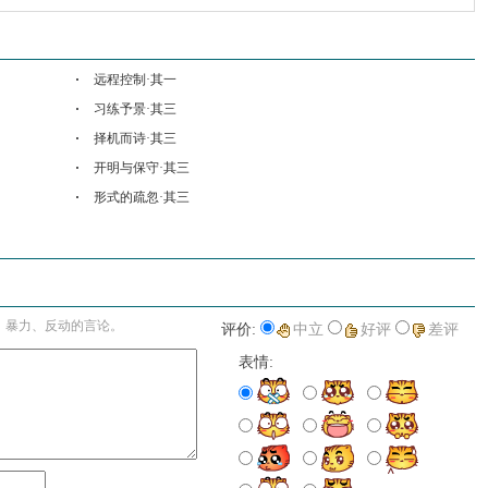
远程控制·其一
习练予景·其三
择机而诗·其三
开明与保守·其三
形式的疏忽·其三
进入详细评论页>>
、暴力、反动的言论。
评价:
中立
好评
差评
表情: