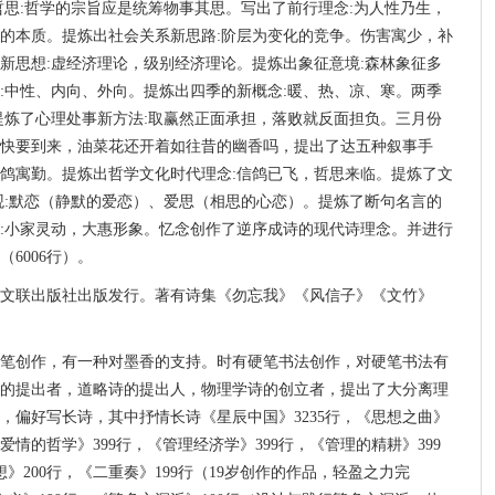
哲思:哲学的宗旨应是统筹物事其思。写出了前行理念:为人性乃生，
的本质。提炼出社会关系新思路:阶层为变化的竞争。伤害寓少，补
新思想:虚经济理论，级别经济理论。提炼出象征意境:森林象征多
:中性、内向、外向。提炼出四季的新概念:暖、热、凉、寒。两季
提炼了心理处事新方法:取赢然正面承担，落败就反面担负。三月份
快要到来，油菜花还开着如往昔的幽香吗，提出了达五种叙事手
鸽寓勤。提炼出哲学文化时代理念:信鸽已飞，哲思来临。提炼了文
观:默恋（静默的爱恋）、爱思（相思的心恋）。提炼了断句名言的
:小家灵动，大惠形象。忆念创作了逆序成诗的现代诗理念。并进行
6006行）。
中国文联出版社出版发行。著有诗集《勿忘我》《风信子》《文竹》
笔创作，有一种对墨香的支持。时有硬笔书法创作，对硬笔书法有
的提出者，道略诗的提出人，物理学诗的创立者，提出了大分离理
，偏好写长诗，其中抒情长诗《星辰中国》3235行，《思想之曲》
是爱情的哲学》399行，《管理经济学》399行，《管理的精耕》399
》200行，《二重奏》199行（19岁创作的作品，轻盈之力完