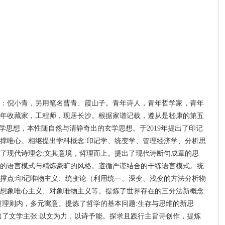
：倪小青，另用笔名曹青、霞山子。青年诗人，青年哲学家，青年
年收藏家，工程师，现居长沙。根据家谱记载，遵从是嵇康的第五
学思想，本性随自然与清静奇出的玄学思想。于2019年提出了印记
撑唯心。相继提出学科概念:印记学、统变学、管理经济学、分析思
了现代诗理念:文其意境，哲理而上。提出了现代诗断句成章的思
的语言模式与精炼豪旷的风格。遵循严谨结合的干练语言模式。统
撑点:印记唯物主义、统变论（利用统一、深变、浅变的方法分析物
想象唯心主义、对象唯物主义等。提炼了世界存在的三分法新概念:
道理则内，多元寓意。提炼了哲学的基本问题:生存与思维的新思
出了文学主张:以文为力，以诗予能。探求且践行主旨诗创作，提炼