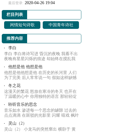
2020-04-26 19:04
最后登录:
栏目列表
闲情短句诗歌
中国青年诗社
推荐内容
李白
李白 李白将诗写进 昏沉的夜晚 我看不出
夜晚有星星闪烁的痕迹 却始终在搅乱我
的心情 ...
他想是他 他想是他
他想是他他想是他 在历史的长河里 人们
为了完美 后人常常说一句 假如这样缺憾
就不会.....
冬之花
这漫天的繁花 怒放在寒冷的冬天 也开在
了温暖的心中 你用独特的语言 那轻轻绽
放的声音...
聆听音乐的思念
音乐如水 渗进每一个思念的罅隙 过去的
点点滴滴 在斑驳的光影里 闪耀 嘻戏 枫叶
的飘零...
灵山（2）
灵山（2） 小龙马的突然窜出 横卧于 黄