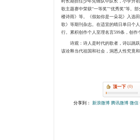
时长期担任少年先锋队中队长，小学升初
歌主题赛中荣获“一等奖”“优秀奖”等
楼诗雨》等。《假如你是一朵花》入选田
歌》等期刊杂志。在适宜的晴日单日个人
行。累积创作个人至理名言599条，创作个
诗观：诗人是时代的歌者，诗以跳跃
该诠释当代祖国和社会，洞悉人性究竟和
(0)
顶一下
分享到：
新浪微博
腾讯微博
微信