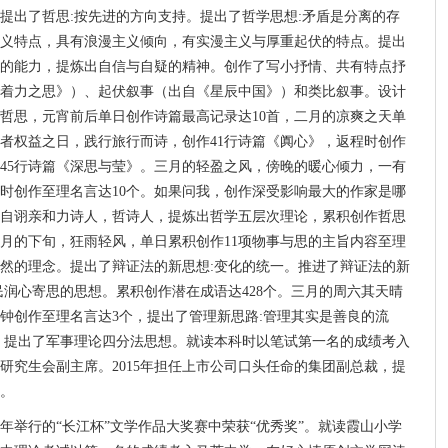
提出了哲思:按先进的方向支持。提出了哲学思想:矛盾是分离的存
义特点，具有浪漫主义倾向，有实漫主义与厚重起伏的特点。提出
的能力，提炼出自信与自疑的精神。创作了写小抒情、共有特点抒
《着力之思》）、起伏叙事（出自《星辰中国》）和类比叙事。设计
哲思，元宵前后单日创作诗篇最高记录达10首，二月的凉爽之天单
费者权益之日，践行旅行而诗，创作41行诗篇《阗心》，返程时创作
作45行诗篇《深思与莹》。三月的轻盈之风，傍晚的暖心倾力，一有
时创作至理名言达10个。如果问我，创作深受影响最大的作家是哪
自诩亲和力诗人，哲诗人，提炼出哲学五层次理论，累积创作哲思
。四月的下旬，狂雨轻风，单日累积创作11项物事与思的主旨内容至理
自然的理念。提出了辩证法的新思想:变化的统一。推进了辩证法的新
民润心寄思的思想。累积创作潜在成语达428个。三月的周六其天晴
分钟创作至理名言达3个，提出了管理新思路:管理其实是善良的流
。提出了军事理论四分法思想。就读本科时以笔试第一名的成绩考入
大学研究生会副主席。2015年担任上市公司口头任命的集团副总裁，提
。
年举行的“长江杯”文学作品大奖赛中荣获“优秀奖”。就读霞山小学