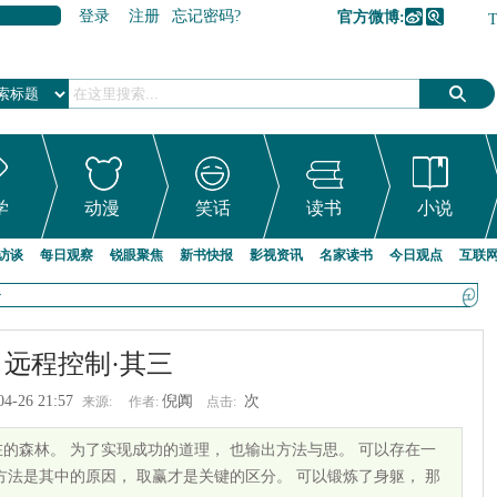
登录
注册
忘记密码?
官方微博:
加入收藏
学
动漫
笑话
读书
小说
访谈
每日观察
锐眼聚焦
新书快报
影视资讯
名家读书
今日观点
互联
>
远程控制·其三
04-26 21:57
倪阗
次
来源:
作者:
点击:
的森林。 为了实现成功的道理， 也输出方法与思。 可以存在一
方法是其中的原因， 取赢才是关键的区分。 可以锻炼了身躯， 那