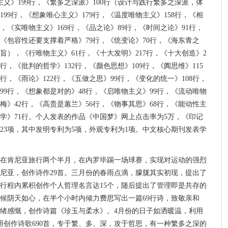
主义》199行，《繁多之深派》100行（设计与践行繁多之深派，体
99行，《想象唯心主义》179行，《温度唯物主义》158行，《相
，《实唯物主义》169行，《品之论》89行，《时间之论》91行，
，《包容性还要支撑着严格》79行，《统变论》70行，《海东青之
旨），《行唯物主义》61行，《十大发明》217行，《十大创造》2
6行，《批判的哲学》132行，《颜色思想》109行，《阗思维》115
5行，《雨论》122行，《五做之思》99行，《变化的统一》108行，
199行，《想象都是对的》48行，《启唯物主义》99行，《流动唯物
寒梅》42行，《高贵是蕙兰》56行，《物事其思》68行，《能动性主
维学》71行。个人发表的作品《中国梦》网上点击率为5万，《印记
利23项，其中发明专利为5项，外观专利为1项。中文核心期刊发表学
在肯尼亚旅行两个半月，在内罗毕踢一场球赛，实现对运动的强烈
尼亚，创作诗作29首。三月份的春雨点滴，朦胧其实初现，提出了
行程内累积创作个人哲理名言达15个，随后提出了管理即是共存的
候阴天如心，在半个小时内倾力费思写出一篇69行诗，致敬亲和
绪感慨，创作诗篇《珍玉与柔水》。4月份的日子如洒暖温，利用
用创作诗歌690首，专于繁、多、深，攻于哲思，有一种繁多之深的