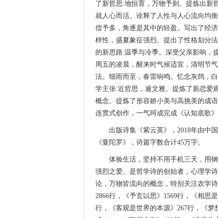
了新哲思:地恒育，万物予则。提炼出新
就人心而活。诠释了人性与人心流向均衡
偿予多，角逐是其中的轻盈。写出了经济
样性，盛夏象征强烈。提出了性格划分法
的新思路:温季与冷季。深受父亲影响，
周五的凌晨，醒来时气候适宜，清明节气
法。细雨而至，春雷响鸣。忆念灰鸽，白
学主张:近哲思，逾文雅。提炼了新恋爱
概念。提炼了形容娇小美与高挑美的成语
连贯式创作，一气呵成完成《认知底歌》（
出版诗集《紫云英》，2018年由
《曼陀罗》，诗篇字数合计45万字。
体验生活，坚持不用手机三天，用钢
强烈之爱。是哲学诗的创始者，心理学诗
论，万物皆流向的概念，特别关注农学诗
2866行，《予玄以思》1569行，《相思
行，《客观是世界的本源》267行，《梦想