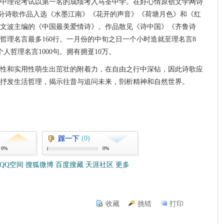
中理论考试以第一名的成绩考入马荃中学。在好心情原创文学网诗
。部分诗歌作品入选《水墨江南》《花开的声音》《荷塘月色》和《红
文波主编的《中国最美爱情诗》。作品散见《诗中国》《齐鲁诗
哲理名言最多160行。一月份的中旬之日一个小时造就至理名言8
人哲理名言1000句。拥有拥趸10万。
性和实用性萌生出茁壮的附着力，在自由之行中深钻，因此诗歌应
抒发生活哲理，揭示往昔与追问未来，剖析精神和自然世界。
(0)
踩一下
0%
0%
QQ空间
搜狐微博
百度搜藏
天涯社区
更多
收藏
挑错
打印