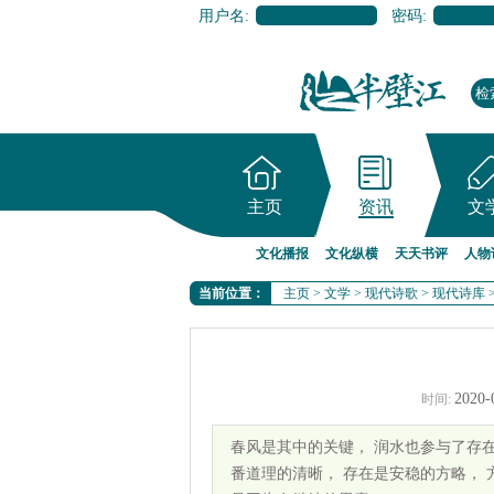
用户名:
密码:
主页
资讯
文
文化播报
文化纵横
天天书评
人物
当前位置：
主页
>
文学
>
现代诗歌
>
现代诗库
2020-
时间:
春风是其中的关键， 润水也参与了存在
番道理的清晰， 存在是安稳的方略， 