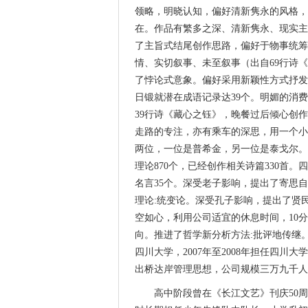
领略，明晓认知，偏好清新隽永的风格，
在。作品有繁多之深、清新隽永、现实主
了主旨式结尾创作思路，偏好于物事统筹
情、实切叙事、未至叙事（出自69行诗
了悖论式意象。偏好采用新颖性方式抒发
日锻就潜在成语记录达39个。明媚的消
39行诗《藏心之钰》，晚餐过后倾心创
走路的专注，亦有乘车的深思，用一个小
两位，一位是普希金，另一位是泰戈尔。
理论870个，已经创作相关诗篇330首
名言35个。深受老子影响，提出了寄思
理论:统变论。深受孔子影响，提出了贤
空如心，利用公司适宜的休息时间，10
向。推进了哲学新分析方法:批评地传继
四川大学，2007年至2008年担任四川
出桥达岸管理思想，公司规模三万九千人
高中阶段曾在《长江文艺》刊庆50周