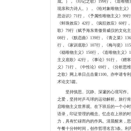
成。），《印记之歌》199行，《造唯物
现亲和力诗人。），《给对象唯物主义》1
思达识》71行，《予属性唯物主义》99行
《蚌珠效应》42行，《疯狂效应》60行
歌》79行（赋予海东青傲骨威仪的文化主
08行，《默恋曲》139行，《青之菜》13
行，《家训底歌》107行，《梅与瓷》11
《稳唯物主义》150行，《造唯物主义》
主义底歌》42行，《事论》91行，《赠
义》71行，《中性论》69行，《分析思
之歌》网上单日点击量1100。亦申请专
术论文5篇。
坚持慎思、沉静、深邃的心境写作。
之爱，坚持对乒乓球的运动解析。旅行肯
启唯物主义世界观。在下班后的一个小时
语录，印证管理的概念。忆念在上班的时
力，具有忙碌而内的作风。清晨醒来，思
午餐十分钟时间，创作哲理名言3条。利