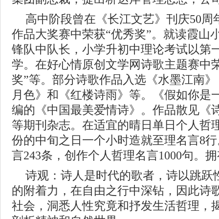
高中阶段曾在《长江文艺》刊庆50周
作品大奖赛中荣获“优秀奖”。就读霞山
锋队中队长，小学升初中理论考试以第
学。在好心情原创文学网诗歌主题赛中荣
奖”等。部分诗歌作品入选《水墨江南》
月色》和《红楼诗雨》等。《假如你是
编的《中国最美爱情诗》。作品散见《
等期刊杂志。在适宜的晴日单日个人哲理
份的中旬之日一个小时造就至理名言8
言243条，创作个人哲理名言1000句。拥
诗观：诗人是时代的歌者，诗以跳跃
的附着力，在自由之行中深钻，因此诗
社会，洞悉人性究竟和抒发生活哲理，