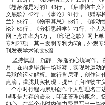
《想象都是对的》48行，《启唯物主义
义底歌》42行，《事论》91行，《赠寒
兰》56行，《物事其思》68行，《能动
论》69行，《分析思维学》71行。个
网上点击率为5万，《印记之歌》网上单日
专利23项，其中发明专利为5项，外观
刊发表学术论文5篇。
坚持慎思、沉静、深邃的心境写作。
月，在内罗毕踢一场球赛，实现对运动
乓球的运动解析。旅行肯尼亚，创作诗作
点滴，朦胧其实初现，提出了启唯物主
一个小时行程内累积创作个人哲理名言达
理即是共存的语录，印证管理的概念。
如心，在半个小时内倾力费思写出一篇6