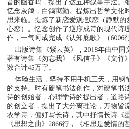
昔的幽香吗，提出了达五种叙事手法。
忆念灰鸽，白鸽寓勤。提炼出哲学文化时
思来临。提炼了新恋爱观:默恋（静默的
心恋）。忆念创作了逆序成诗的现代诗
作，一气呵成完成《认知底歌》（6006
出版诗集《紫云英》，2018年由中
著有诗集《勿忘我》《风信子》《文竹
数合计45万字。
体验生活，坚持不用手机三天，用钢
的支持。时有硬笔书法创作，对硬笔书
诗的创始者，心理学诗的提出者，道略
的创立者，提出了大分离理论，万物皆
农学诗，偏好写长诗，其中抒情长诗《星辰
《思想之曲》2866行，《相思是爱情的