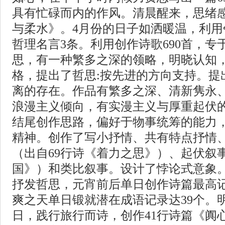
具有忙碌而内的作风。清晨醒来，思绪
与柔水》。4月份的日子如洒暖温，利
哲理名言3条。利用创作诗歌690首，
思，有一种繁多之深的领略，明晓认知
格，提出了哲思:按先进的方向支持。提
离的存在。作品有繁多之深、清新隽永
浪漫主义倾向，有实漫主义与厚重起伏
结尾创作思路，偏好于物事统筹的能力
精神。创作了写小抒情、共有特点抒情
（出自69行诗《着力之思》）、起伏叙
国》）和类比叙事。设计了悖论式意象
抒发哲思，元宵前后单日创作诗篇最高记
爽之天单日锻就潜在成语记录达39个。
日，践行旅行而诗，创作41行诗篇《阗