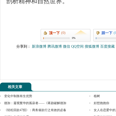
剖析精神和自然世界。
(0)
(
顶一下
踩一下
0%
分享到：
新浪微博
腾讯微博
微信
QQ空间
搜狐微博
百度搜藏
相关文章
变化中制衡有生优势
植树
德加：凝视繁华的孤寂者——《蒋勋破解德加
好想抱抱你
《轻松回款47招》：商务催款行之有效的必备
女人在恋爱中的