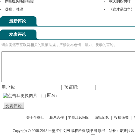
挣断红头绳的晚霞
秋天的桉树叶
凝视，对望
《这才是战争》
最新评论
发表评论
请自觉遵守互联网相关的政策法规，严禁发布色情、暴力、反动的言论。
用户名:
验证码:
匿名?
发表评论
|
|
|
|
|
关于半壁江
联系合作
半壁江顾问团
编辑团队
投稿须知
Copyright
©
2008-2018
半壁江中文网
版权所有
读书网
读书
站长：豪斯拉风 投稿信箱