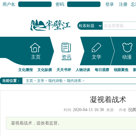
用户名:
密码:
登录
注册
忘
主页
资讯
文学
动漫
文化播报
文化纵横
天天书评
人物访谈
每日观察
锐眼聚焦
当前位置：
主页
>
文学
>
现代诗歌
>
现代诗库
>
凝视着战术
2020-04-11 16:38
倪
时间:
来源:
作者:
凝视着战术，提效着监督。