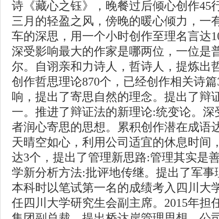
诗《藏心之钰》，晚餐过后倾心创作45
三月的轻盈之风，傍晚的暖心倾力，一
车的深思，用一个小时创作至理名言达1
深受影响最大的作家是哪两位，一位是
尔。自诩亲和力诗人，哲诗人，提炼出
创作哲思理论870个，已经创作相关诗篇
响，提出了寄思自然的理念。提出了辩证
一。推进了辩证法的新理论:统变论。深
者润心寄思的思想。累积创作潜在成语达
天晴空如心，利用公司适宜的休息时间，
达3个，提出了管理新思路:管理其实是
学新分析方法:批评地传继。提出了军事
本科时以笔试第一名的成绩考入四川大学，2
任四川大学研究生会副主席。2015年
集团副总裁，提出桥达岸管理思想，公