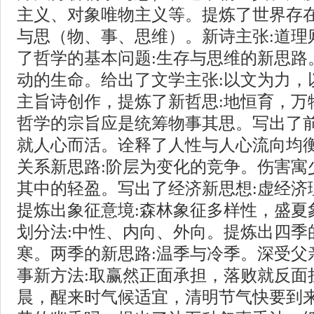
主义、对象唯物主义等。提炼了世界存在
与思（物、事、思维）。新诗主张:道理
了哲学的基本问题:生存与思维的新思路
动的生命。给出了文学主张:以文为力，
主旨诗创作，提炼了新哲思:地恒育，万
哲学的宗旨应是统筹物事其思。写出了前
就人心而活。诠释了人性与人心流向均
关系新思路:阶层为变化的竞争。伤害寓
其中的轻盈。写出了经济新思想:虚经济
提炼出象征意境:森林象征多样性，盛夏
划分法:中性、内向、外向。提炼出四季
寒。两季的新思路:温季与冷季。深受父
事新方法:取赢然正面承担，落败就反面
晨，醒来时气候适宜，清明节气快要到