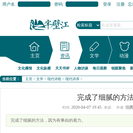
用户名:
密码:
登录
注册
忘
主页
资讯
文学
动漫
文化播报
文化纵横
天天书评
人物访谈
每日观察
锐眼聚焦
当前位置：
主页
>
文学
>
现代诗歌
>
现代诗库
>
完成了细腻的方
2020-04-07 19:45
倪
时间:
来源:
作者:
完成了细腻的方法，因为有事由的着力。