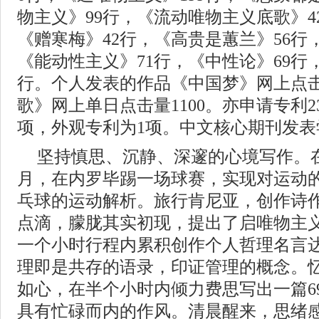
物主义》99行，《流动唯物主义底歌》4
《赠寒梅》42行，《高贵是蕙兰》56行
《能动性主义》71行，《中性论》69行
行。个人发表的作品《中国梦》网上点击
歌》网上单日点击量1100。亦申请专利
项，外观专利为1项。中文核心期刊发表
坚持慎思、沉静、深邃的心境写作。
月，在内罗毕踢一场球赛，实现对运动
乓球的运动解析。旅行肯尼亚，创作诗作
点滴，朦胧其实初现，提出了启唯物主
一个小时行程内累积创作个人哲理名言达
理即是共存的语录，印证管理的概念。
如心，在半个小时内倾力费思写出一篇6
具有忙碌而内的作风。清晨醒来，思绪