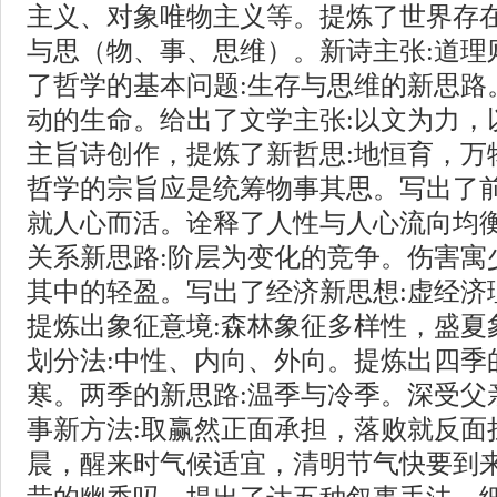
主义、对象唯物主义等。提炼了世界存在
与思（物、事、思维）。新诗主张:道理
了哲学的基本问题:生存与思维的新思路
动的生命。给出了文学主张:以文为力，
主旨诗创作，提炼了新哲思:地恒育，万
哲学的宗旨应是统筹物事其思。写出了前
就人心而活。诠释了人性与人心流向均
关系新思路:阶层为变化的竞争。伤害寓
其中的轻盈。写出了经济新思想:虚经济
提炼出象征意境:森林象征多样性，盛夏
划分法:中性、内向、外向。提炼出四季
寒。两季的新思路:温季与冷季。深受父
事新方法:取赢然正面承担，落败就反面
晨，醒来时气候适宜，清明节气快要到