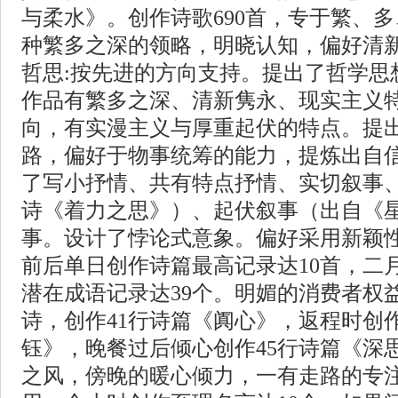
与柔水》。创作诗歌690首，专于繁、
种繁多之深的领略，明晓认知，偏好清
哲思:按先进的方向支持。提出了哲学思
作品有繁多之深、清新隽永、现实主义
向，有实漫主义与厚重起伏的特点。提
路，偏好于物事统筹的能力，提炼出自
了写小抒情、共有特点抒情、实切叙事、
诗《着力之思》）、起伏叙事（出自《
事。设计了悖论式意象。偏好采用新颖
前后单日创作诗篇最高记录达10首，二
潜在成语记录达39个。明媚的消费者权
诗，创作41行诗篇《阗心》，返程时创作
钰》，晚餐过后倾心创作45行诗篇《深
之风，傍晚的暖心倾力，一有走路的专