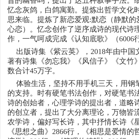
昔的幽香吗，提出了达五种叙事手法。
忆念灰鸽，白鸽寓勤。提炼出哲学文化时
思来临。提炼了新恋爱观:默恋（静默的
心恋）。忆念创作了逆序成诗的现代诗
作，一气呵成完成《认知底歌》（6006
出版诗集《紫云英》，2018年由中
著有诗集《勿忘我》《风信子》《文竹
数合计45万字。
体验生活，坚持不用手机三天，用钢
的支持。时有硬笔书法创作，对硬笔书
诗的创始者，心理学诗的提出者，道略
的创立者，提出了大分离理论，万物皆
农学诗，偏好写长诗，其中抒情长诗《星辰
《思想之曲》2866行，《相思是爱情的