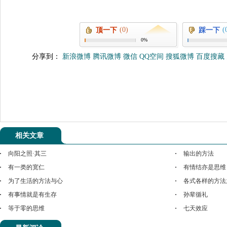
(0)
(
顶一下
踩一下
0%
分享到：
新浪微博
腾讯微博
微信
QQ空间
搜狐微博
百度搜藏
相关文章
向阳之照·其三
输出的方法
有一类的宽仁
有情结亦是思维
为了生活的方法与心
各式各样的方法
有事情就是有生存
孙辈循礼
等于零的思维
七天效应