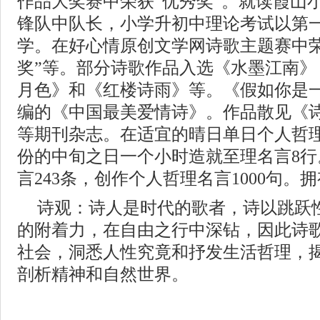
作品大奖赛中荣获“优秀奖”。就读霞山
锋队中队长，小学升初中理论考试以第
学。在好心情原创文学网诗歌主题赛中荣
奖”等。部分诗歌作品入选《水墨江南》
月色》和《红楼诗雨》等。《假如你是
编的《中国最美爱情诗》。作品散见《
等期刊杂志。在适宜的晴日单日个人哲理
份的中旬之日一个小时造就至理名言8
言243条，创作个人哲理名言1000句。拥
诗观：诗人是时代的歌者，诗以跳跃
的附着力，在自由之行中深钻，因此诗
社会，洞悉人性究竟和抒发生活哲理，
剖析精神和自然世界。