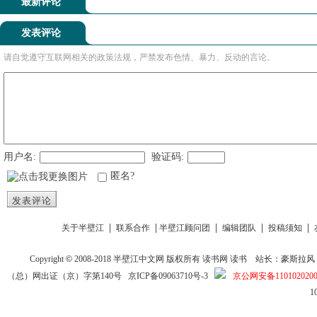
最新评论
发表评论
请自觉遵守互联网相关的政策法规，严禁发布色情、暴力、反动的言论。
用户名:
验证码:
匿名?
发表评论
|
|
|
|
|
关于半壁江
联系合作
半壁江顾问团
编辑团队
投稿须知
Copyright
©
2008-2018
半壁江中文网
版权所有
读书网
读书
站长：豪斯拉风 投稿信箱
（总）网出证（京）字第140号
京ICP备09063710号-3
京公网安备1101020200