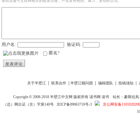
请自觉遵守互联网相关的政策法规，严禁发布色情、暴力、反动的言论。
用户名:
验证码:
匿名?
发表评论
|
|
|
|
|
关于半壁江
联系合作
半壁江顾问团
编辑团队
投稿须知
Copyright
©
2008-2018
半壁江中文网
版权所有
读书网
读书
站长：豪斯拉风 投稿信箱
（总）网出证（京）字第140号
京ICP备09063710号-3
京公网安备1101020200