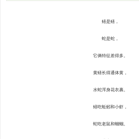
鳝是鳝，
蛇是蛇，
它俩特征差得多。
黄鳝长得通体黄，
水蛇浑身花衣裹。
鳝吃蚯蚓和小虾，
蛇吃老鼠和蝈蝈。