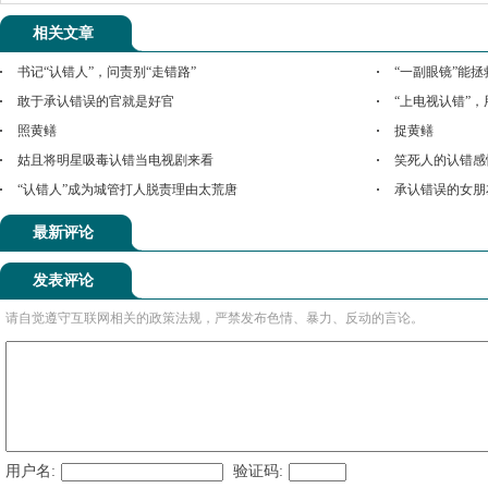
相关文章
书记“认错人”，问责别“走错路”
“一副眼镜”能
敢于承认错误的官就是好官
“上电视认错”
照黄鳝
捉黄鳝
姑且将明星吸毒认错当电视剧来看
笑死人的认错感
“认错人”成为城管打人脱责理由太荒唐
承认错误的女朋
最新评论
发表评论
请自觉遵守互联网相关的政策法规，严禁发布色情、暴力、反动的言论。
用户名:
验证码: