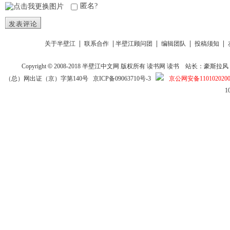
匿名?
发表评论
|
|
|
|
|
关于半壁江
联系合作
半壁江顾问团
编辑团队
投稿须知
Copyright
©
2008-2018
半壁江中文网
版权所有
读书网
读书
站长：豪斯拉风 投稿信箱
（总）网出证（京）字第140号
京ICP备09063710号-3
京公网安备1101020200