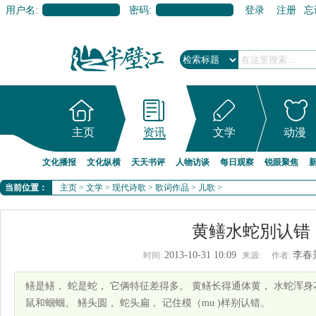
用户名:
密码:
登录
注册
忘
主页
资讯
文学
动漫
文化播报
文化纵横
天天书评
人物访谈
每日观察
锐眼聚焦
当前位置：
主页
>
文学
>
现代诗歌
>
歌词作品
>
儿歌
>
黄鳝水蛇別认错
2013-10-31 10:09
李春
时间:
来源:
作者:
鳝是鳝， 蛇是蛇， 它俩特征差得多。 黄鳝长得通体黄， 水蛇浑身
鼠和蝈蝈。 鳝头圆， 蛇头扁， 记住模（mu )样别认错。