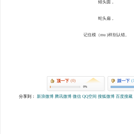
鳝头圆，
蛇头扁，
记住模（mu )样别认错。
(0)
(
顶一下
踩一下
0%
分享到：
新浪微博
腾讯微博
微信
QQ空间
搜狐微博
百度搜藏