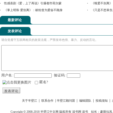
性感喜剧《爱，上了再说》引爆都市荷尔蒙
《唯爱不别离》
《掌上明珠·爱别离》：献给曾为爱奋不顾身
《只是不想辜负
最新评论
发表评论
请自觉遵守互联网相关的政策法规，严禁发布色情、暴力、反动的言论。
用户名:
验证码:
匿名?
发表评论
|
|
|
|
|
关于半壁江
联系合作
半壁江顾问团
编辑团队
投稿须知
Copyright
©
2008-2018
半壁江中文网
版权所有
读书网
读书
站长：豪斯拉风 投稿信箱