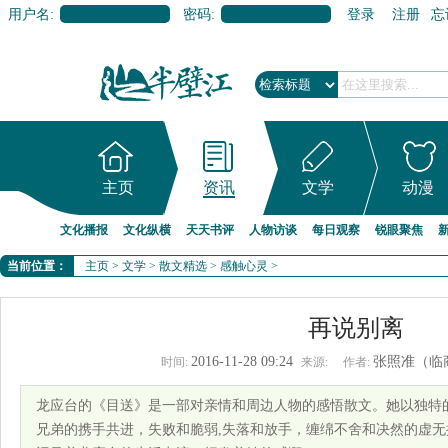
用户名:
密码:
登录
注册
忘
主页
资讯
文学
动漫
文化播报
文化纵横
天天书评
人物访谈
每日观察
锐眼聚焦
当前位置：
主页
>
文学
>
散文精选
>
感触心灵
>
再说别离
2016-11-28 09:24
张照准（临
时间:
来源:
作者:
龙应台的《目送》是一部对亲情和周边人物的感悟散文。她以独特
兄弟的携手共进，失败和脆弱,失落和放手，缠绵不舍和决然的虚