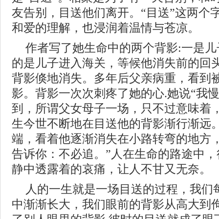
友告别，目送他们离开。“目送”这两个
和爱的理解，也浸润着温情与苍凉。
作者写了她生命中的两个背影:一是
的是儿子进入海关，等候他消失前的回
背影倏地消失。多年后父亲病重，看到
影。背影一次次刺疼了她的心.她说“我
到，所谓父女母子一场，只不过意味着
生今世不断地在目送他的背影渐行渐远
端，看着他逐渐消失在小路转弯的地方
告诉你：不必追。”人在生命的路途中，
静中透露着的哀痛，让人不甘又无奈。
人的一生就是一场目送的过程，我们
中渐渐长大，我们眼前的背影从高大到