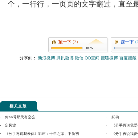
个，一行行，一页页的文字翻过，直至
(3)
(
顶一下
踩一下
100%
分享到：
新浪微博
腾讯微博
微信
QQ空间
搜狐微博
百度搜藏
相关文章
你○○号那天有空么
妖劫
定风波
《分手再说我爱
《分手再说我爱你》影评：十年之痒，不负初
《分手再说我爱