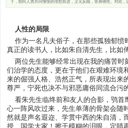
下，朝向人类共同憧憬的理想前进，义无反顾，舍身牺牲。对此，
人性的局限
作为一名凡夫俗子，在那些孤独郁愤
真正的读书人，比如朱自清先生，比如
两位先生能够经常出现在我的痛苦时
们治学的态度，更在于他们在艰难环境
来的倔强人格、浩然正气，所表现出来
尊严，宁死也决不与邪恶庸俗同流合污
看朱先生临终前和友人的合影，鸮首
心一阵风吹过来，先生单薄的骨架会随
然就是声名遐迩、学贯中西的朱自清，
授、国学大家！擦干模糊的泪眼，定睛