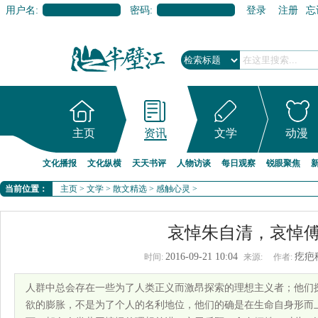
用户名:
密码:
登录
注册
忘
主页
资讯
文学
动漫
文化播报
文化纵横
天天书评
人物访谈
每日观察
锐眼聚焦
当前位置：
主页
>
文学
>
散文精选
>
感触心灵
>
哀悼朱自清，哀悼
2016-09-21 10:04
疙疤
时间:
来源:
作者:
人群中总会存在一些为了人类正义而激昂探索的理想主义者；他们
欲的膨胀，不是为了个人的名利地位，他们的确是在生命自身形而