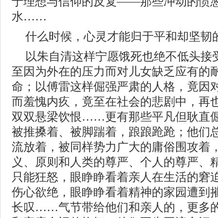
于理想与信仰的反复——那些冲动的愤
水……
什么时候，心灵才能归于平和却坚韧
以朱自清这样宁愿饿死也绝不低头接
至因为外在的压力而对儿女缺乏应有的
命；以傅雷这样倔强严肃的人格，竟因
而羞愧内疚，竟至在社会的悲剧中，再
双双悬梁饮恨……更有那些平凡但耿直
被推搡着、被脚踹着，踉踉跄跄；他们
流放着，被同样势力广大的庸俗围攻着
义、原则和人类的尊严、个人的尊严、
只能狂怒，眼睁睁看着亲人在生活的窘
伤心欲绝，眼睁睁看着精神的家园遭到
长叹……气节带给他们和亲人的，更多