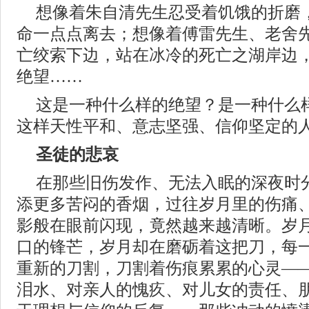
想像着朱自清先生忍受着饥饿的折磨
命一点点离去；想像着傅雷先生、老舍
亡绞索下边，站在冰冷的死亡之湖岸边
绝望……
这是一种什么样的绝望？是一种什么
这样天性平和、意志坚强、信仰坚定的
圣徒的悲哀
在那些旧伤发作、无法入眠的深夜时
添更多苦闷的香烟，过往岁月里的伤痛
影般在眼前闪现，竟然越来越清晰。岁
口的锋芒，岁月却在磨砺着这把刀，每
重新的刀割，刀割着伤痕累累的心灵—
泪水、对亲人的愧疚、对儿女的责任、