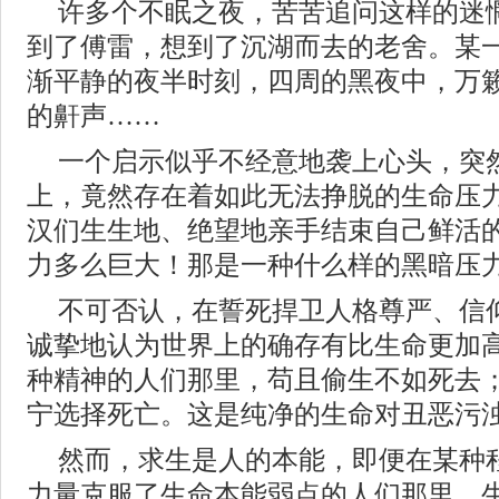
许多个不眠之夜，苦苦追问这样的迷
到了傅雷，想到了沉湖而去的老舍。某
渐平静的夜半时刻，四周的黑夜中，万
的鼾声……
一个启示似乎不经意地袭上心头，突
上，竟然存在着如此无法挣脱的生命压
汉们生生地、绝望地亲手结束自己鲜活
力多么巨大！那是一种什么样的黑暗压
不可否认，在誓死捍卫人格尊严、信
诚挚地认为世界上的确存有比生命更加
种精神的人们那里，苟且偷生不如死去
宁选择死亡。这是纯净的生命对丑恶污
然而，求生是人的本能，即便在某种
力量克服了生命本能弱点的人们那里，