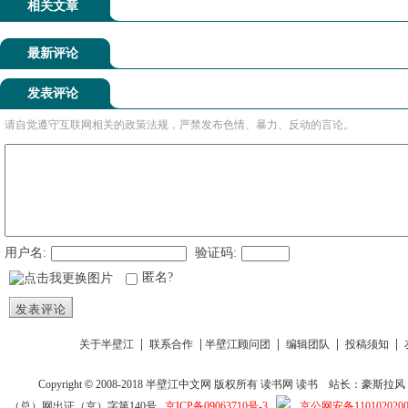
相关文章
最新评论
发表评论
请自觉遵守互联网相关的政策法规，严禁发布色情、暴力、反动的言论。
用户名:
验证码:
匿名?
发表评论
|
|
|
|
|
关于半壁江
联系合作
半壁江顾问团
编辑团队
投稿须知
Copyright
©
2008-2018
半壁江中文网
版权所有
读书网
读书
站长：豪斯拉风 投稿信箱
（总）网出证（京）字第140号
京ICP备09063710号-3
京公网安备1101020200