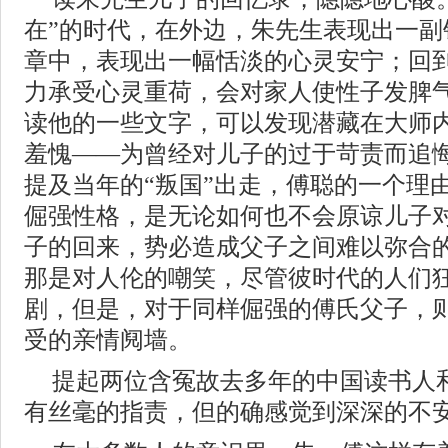
在”的时代，在外边，朱先生表现出一副
章中，表现出一幅恬淡的心灵安宁；回
力承受心灵重荷，会对家人使性子发脾
读他的一些文字，可以发现潜藏在大师
羞愧——为曾经对儿子的过于苛责而追
提及当年的“叛国”出走，傅聪的一个理
倔强性格，是无论如何也不会原谅儿子对
子的回来，势必造成父子之间难以弥合
那是对人伦的嘲笑，尽管彼时代的人们
剧，但是，对于同样倔强的傅氏父子，
受的亲情阋墙。
提起两位含冤故去多年的中国读书人
有丝毫的指责，但的确感觉到深深的不