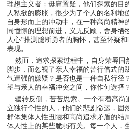
理想主义者；毋庸置疑，他们探索的目
人私欲的膨胀，很少为了个人的名利地
自身形而上的冲动中，在一种高尚精神
同憧憬的理想前进，义无反顾，舍身牺牲
人心”推测臆断勇者的胸怀，甚至怀疑和
表现。
然而，追求探索过程中，自身荣辱固
脚步，而忽视了亲人幸福的苦行僧式的
气逞强的嫌疑？是否也是一种自私行径
望与亲人的幸福冲突之间，你作何选择
辗转反侧，苦苦思索。一个有着高尚
立独行个性的人，他们的悲剧命运，固
群体集体人性丑陋和高尚追求矛盾的结
体人性上的某些脆弱有关。每一个人，