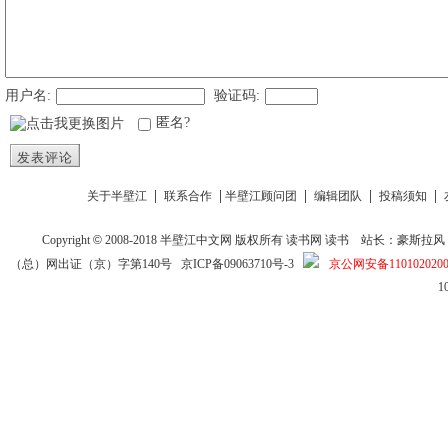
用户名:
验证码:
匿名?
发表评论
|
|
|
|
|
关于半壁江
联系合作
半壁江顾问团
编辑团队
投稿须知
Copyright
©
2008-2018
半壁江中文网
版权所有
读书网
读书
站长：豪斯拉风 投稿信箱
（总）网出证（京）字第140号
京ICP备09063710号-3
京公网安备1101020200