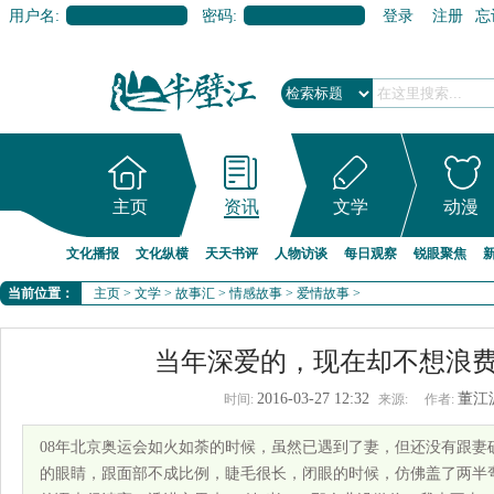
用户名:
密码:
登录
注册
忘
主页
资讯
文学
动漫
文化播报
文化纵横
天天书评
人物访谈
每日观察
锐眼聚焦
当前位置：
主页
>
文学
>
故事汇
>
情感故事
>
爱情故事
>
当年深爱的，现在却不想浪
2016-03-27 12:32
董江
时间:
来源:
作者:
08年北京奥运会如火如荼的时候，虽然已遇到了妻，但还没有跟妻
的眼睛，跟面部不成比例，睫毛很长，闭眼的时候，仿佛盖了两半