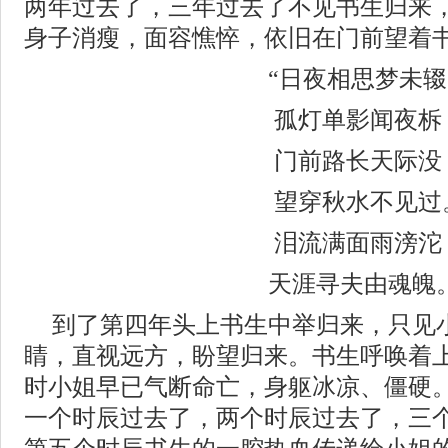
两年过去了，三年过去了不见书生归来
身子消瘦，面容憔悴，依旧在门前望着
“日夜相思梦未
孤灯单影闻夜柝
门前路长天际没
望穿秋水不见过
泪流满面雨滂沱
天涯寻夫由魂魄
到了第四年头上书生中举归来，只见
睛，直视远方，盼望归来。书生呼唤着
时小姐早已气断命亡，身躯冰凉、僵硬
一个时辰过去了，两个时辰过去了，三