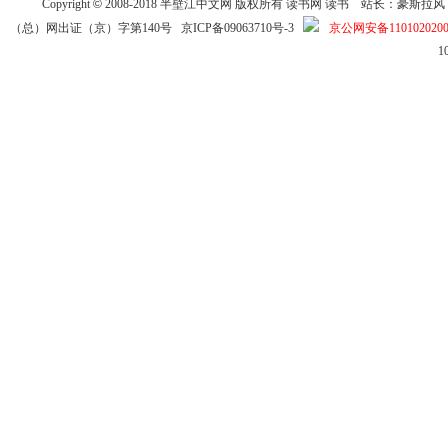
Copyright
©
2008-2018
半壁江中文网
版权所有
读书网
读书
站长：豪斯拉风 投稿信箱
（总）网出证（京）字第140号
京ICP备09063710号-3
京公网安备1101020200