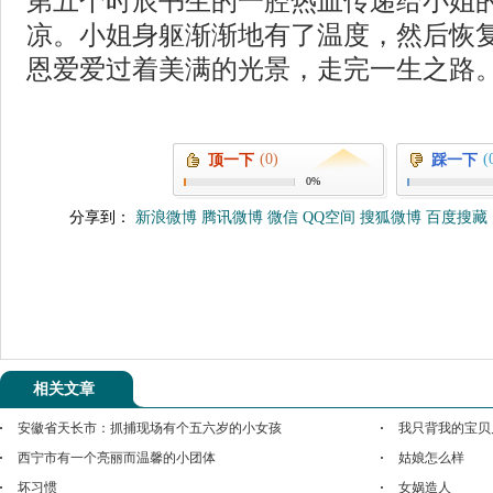
第五个时辰书生的一腔热血传递给小姐
凉。小姐身躯渐渐地有了温度，然后恢
恩爱爱过着美满的光景，走完一生之路
(0)
(
顶一下
踩一下
0%
分享到：
新浪微博
腾讯微博
微信
QQ空间
搜狐微博
百度搜藏
相关文章
安徽省天长市：抓捕现场有个五六岁的小女孩
我只背我的宝贝
西宁市有一个亮丽而温馨的小团体
姑娘怎么样
坏习惯
女娲造人