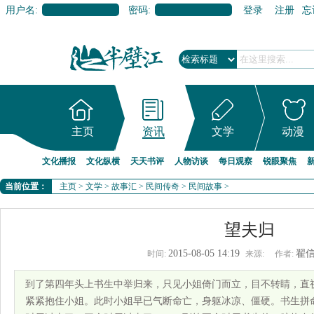
用户名:
密码:
登录
注册
忘
主页
资讯
文学
动漫
文化播报
文化纵横
天天书评
人物访谈
每日观察
锐眼聚焦
当前位置：
主页
>
文学
>
故事汇
>
民间传奇
>
民间故事
>
望夫归
2015-08-05 14:19
翟
时间:
来源:
作者:
到了第四年头上书生中举归来，只见小姐倚门而立，目不转睛，直
紧紧抱住小姐。此时小姐早已气断命亡，身躯冰凉、僵硬。书生拼