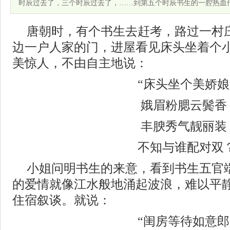
时辰过去了，三个时辰过去了，……到第五个时辰书生的一腔热血
唐朝时，有个书生去赶考，路过一村
边一户人家的门，进屋看见床头坐着个
美惊人，不由自主地说：
“床头坐个美娇
娥眉粉腮云鬓香
丰腴秀气靓丽装
不知与谁配对双
小姐问明书生的来意，看到书生五官
的爱情就像江水般地涌起波浪，难以平
住宿叙谈。就说：
“闺房等待如意