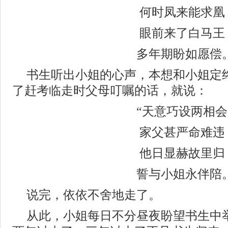
何时凤来能求凰
眼前来了白马王
多年期盼如愿偿
书生听出小姐的心声，本想和小姐定
了赶考临走时父母叮嘱的话，就说：
“天意巧设两相
家父甚严命难违
他日显赫故里归
誓与小姐永伴陪
说完，依依不舍地走了。
从此，小姐每日不分昼夜盼望书生中