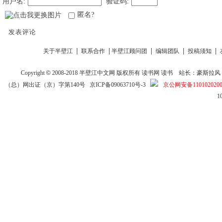
用户名:
验证码:
匿名?
发表评论
|
|
|
|
|
关于半壁江
联系合作
半壁江顾问团
编辑团队
投稿须知
Copyright
©
2008-2018
半壁江中文网
版权所有
读书网
读书
站长：豪斯拉风 投稿信箱
（总）网出证（京）字第140号
京ICP备09063710号-3
京公网安备1101020200