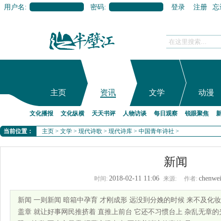
用户名:
密码:
登录
注册
忘
主页
资讯
文学
动漫
文化播报
文化纵横
天天书评
人物访谈
每日观察
锐眼聚焦
当前位置：
主页
>
文学
>
现代诗歌
>
现代诗库
>
中国青年诗社
>
新闻
2018-02-11 11:06
chenwe
时间:
来源:
作者:
新闻 一则新闻 暗箱中孕育 才刚成形 远没到分娩的时候 来不及化
盖章 就让好事网民推挤着 直推上前台 它还不习惯台上 杂乱无章的