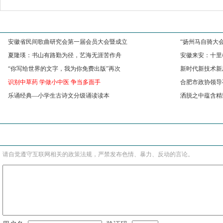
相关文章
安徽省民间歌曲研究会第一届会员大会暨成立
“扬州马自骑大会
夏隆瑛：书山有路勤为径，艺海无涯苦作舟
安徽来安：十里
“你写给世界的文字，我为你免费出版”再次
新时代新技术新
识别中草药 学做小中医 争当多面手
合肥市政协领导
乐诵经典—小学生古诗文分级诵读读本
洒脱之中蕴含精
最新评论
发表评论
请自觉遵守互联网相关的政策法规，严禁发布色情、暴力、反动的言论。