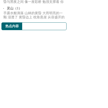
昏与黑夜之间 像一座彩桥 勉强支撑着 你
与她 忍...
灵山（1）
手露水般滴落 山林的黄昏 大而明亮的一
颗 湿透了 黄昏边上 枕靠悬崖 从容盛开的
花朵 ...
热点内容