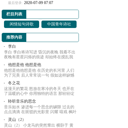
2020-07-09 07:07
最后登录:
栏目列表
闲情短句诗歌
中国青年诗社
推荐内容
李白
李白 李白将诗写进 昏沉的夜晚 我看不出
夜晚有星星闪烁的痕迹 却始终在搅乱我
的心情 ...
他想是他 他想是他
他想是他他想是他 在历史的长河里 人们
为了完美 后人常常说一句 假如这样缺憾
就不会.....
冬之花
这漫天的繁花 怒放在寒冷的冬天 也开在
了温暖的心中 你用独特的语言 那轻轻绽
放的声音...
聆听音乐的思念
音乐如水 渗进每一个思念的罅隙 过去的
点点滴滴 在斑驳的光影里 闪耀 嘻戏 枫叶
的飘零...
灵山（2）
灵山（2） 小龙马的突然窜出 横卧于 黄