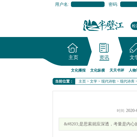
用户名:
密码:
主页
资讯
文
文化播报
文化纵横
天天书评
人物
当前位置：
主页
>
文学
>
现代诗歌
>
现代诗库
2020-
时间:
&#8203;是思索就应深透，考量是内