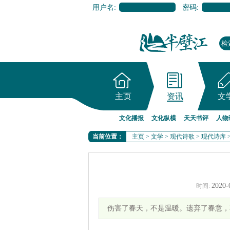
用户名:
密码:
主页
资讯
文
文化播报
文化纵横
天天书评
人物
当前位置：
主页
>
文学
>
现代诗歌
>
现代诗库
2020-
时间:
伤害了春天，不是温暖。遗弃了春意，