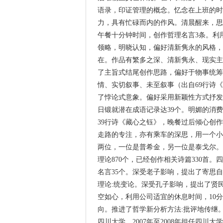
语录，印证管理的概念。忆念在上班的时
力，具有忙碌而内的作风。清晨醒来，思
午餐十分钟时间，创作哲理名言3条。利
领略，明晓认知，偏好清新隽永的风格，
在。作品有繁多之深、清新隽永、现实主
了主旨式结尾创作思路，偏好于物事统筹
情、实切叙事、未至叙事（出自69行诗
了悖论式意象。偏好采用新颖性方式抒发
日锻就潜在成语记录达39个。明媚的消
39行诗《藏心之钰》，晚餐过后倾心创
走路的专注，亦有乘车的深思，用一个小
两位，一位是普希金，另一位是泰戈尔。
理论870个，已经创作相关诗篇330首
名言35个。深受老子影响，提出了寄思
理论:统变论。深受孔子影响，提出了贤
空如心，利用公司适宜的休息时间，10
向。推进了哲学新分析方法:批评地传继
四川大学，2007年至2008年担任四川