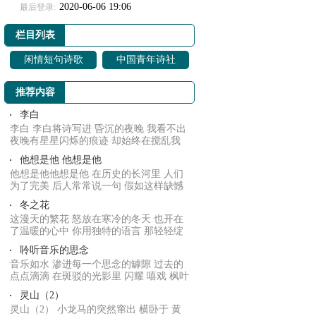
2020-06-06 19:06
最后登录:
栏目列表
闲情短句诗歌
中国青年诗社
推荐内容
李白
李白 李白将诗写进 昏沉的夜晚 我看不出
夜晚有星星闪烁的痕迹 却始终在搅乱我
的心情 ...
他想是他 他想是他
他想是他他想是他 在历史的长河里 人们
为了完美 后人常常说一句 假如这样缺憾
就不会.....
冬之花
这漫天的繁花 怒放在寒冷的冬天 也开在
了温暖的心中 你用独特的语言 那轻轻绽
放的声音...
聆听音乐的思念
音乐如水 渗进每一个思念的罅隙 过去的
点点滴滴 在斑驳的光影里 闪耀 嘻戏 枫叶
的飘零...
灵山（2）
灵山（2） 小龙马的突然窜出 横卧于 黄