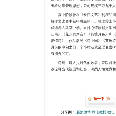
出桥达岸管理思想，公司规模三万九千人
高中阶段曾在《长江文艺》刊庆50周
校作文比赛中获得班级第一。就读霞山小
成绩考入马荃中学。在好心情原创文学网
江南》《花开的声音》《荷塘月色》和《
爱情诗》。作品散见《诗中国》《齐鲁诗
月份的中旬之日一个小时造就至理名言8行
有拥趸20万。
诗观：诗人是时代的歌者，诗以跳跃
该诠释当代祖国和社会，洞悉人性究竟和
(0)
顶一下
分享到：
新浪微博
腾讯微博
微信