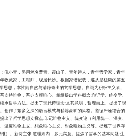
：倪小青，另用笔名曹青、霞山子。青年诗人，青年哲学家，青年
年收藏家，工程师，现居长沙。根据家谱记载，遵从是嵇康的第五
哲学思想，本性随自然与清静奇出的玄学思想。自诩为积极主义者。
，吾支持唯物，吾亦支撑唯心。相继提出学科概念:印记学、统变学、
继承哲学方法。提出了现代诗理念:文其意境，哲理而上。提出了现
。创作了繁多之深的语言模式与精炼豪旷的风格。遵循严谨结合的
提出了哲学思想支撑点:印记唯物主义、统变论（利用统一、深变、
、温度唯物主义、想象唯心主义、对象唯物主义等。提炼了世界存
思维）。新诗主张:道理则内，多元寓意。提炼了哲学的基本问题:生