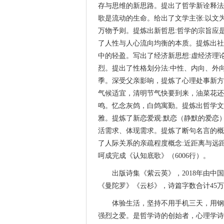
存与思维的新思路。提出了哲学新诠释法
歌是流动的生命。给出了文学主张:以文
万物予则。提炼出新哲思:哲学的宗旨应
了人性与人心流向均衡的本质。提炼出社
中的轻盈。写出了经济新思想:虚经济理
烈。提出了性格划分法:中性、内向、外
季。深受父亲影响，提炼了心理处事新方
气候适宜，清明节气快要到来，油菜花还
鸣。忆念灰鸽，白鸽寓勤。提炼出哲学文
雅。提炼了新恋爱观:默恋（静默的爱恋
活需求、体现需求。提炼了断句名言的概
了人际关系的亲疏程度概念:近距离与远
呵成完成《认知底歌》（6006行）。
出版诗集《紫云英》，2018年由
《曼陀罗》《云杉》，诗篇字数合计45
体验生活，坚持不用手机三天，用钢
强烈之爱。是哲学诗的创始者，心理学诗