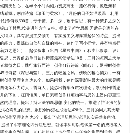
候阴天如心，在半个小时内倾力费思写出一篇69行诗，致敬亲和
绪感慨，创作诗篇《珍玉与柔水》。4月份的日子如洒暖温，利用
用创作诗歌690首，专于繁、多、深，攻于哲思，有一种繁多之深的
提出了哲思:按先进的方向支持。提出了哲学思想:矛盾是分离的存
义特点，具有浪漫主义倾向，有实漫主义与厚重起伏的特点。提出
的能力，提炼出自信与自疑的精神。创作了写小抒情、共有特点抒
《着力之思》）、起伏叙事（出自《星辰中国》）和类比叙事。设计
哲思，元宵前后单日创作诗篇最高记录达10首，二月的凉爽之天单
费者权益之日，践行旅行而诗，创作41行诗篇《阗心》，返程时创作
作45行诗篇《深思与莹》。三月的轻盈之风，傍晚的暖心倾力，一有
时创作至理名言达10个。如果问我，创作深受影响最大的作家是哪
自诩亲和力诗人，哲诗人，提炼出哲学五层次理论，累积创作哲思
。四月的下旬，狂雨轻风，单日累积创作11项物事与思的主旨内容至理
自然的理念。提出了辩证法的新思想:变化的统一。推进了辩证法的新
民润心寄思的思想。累积创作潜在成语达428个。三月的周六其天晴
分钟创作至理名言达3个，提出了管理新思路:管理其实是善良的流
。提出了军事理论四分法思想。就读本科时以笔试第一名的成绩考入
大学研究生会副主席。2015年担任上市公司口头任命的集团副总裁，提