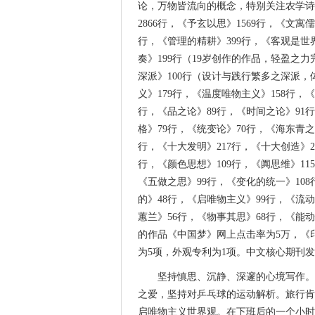
论，万物皆流向的概念，特别关注农学诗
2866行，《予玄以思》1569行，《文寓
行，《管理的精耕》399行，《客观是世界
奏》199行（19岁创作的作品，轻盈之力
深派》100行（设计与践行繁多之深派，
义》179行，《温度唯物主义》158行，
行，《品之论》89行，《时间之论》91
格》79行，《统变论》70行，《海东青
行，《十大发明》217行，《十大创造》2
行，《颜色思想》109行，《阗思维》11
《五做之思》99行，《变化的统一》108
的》48行，《启唯物主义》99行，《流
蕙兰》56行，《物事其思》68行，《能
的作品《中国梦》网上点击率为5万，《印
为5项，外观专利为1项。中文核心期刊发
坚持慎思、沉静、深邃的心境写作。
之爱，坚持对乒乓球的运动解析。旅行肯
启唯物主义世界观。在下班后的一个小时