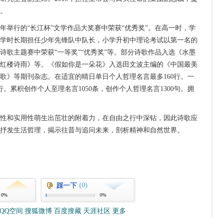
。
年举行的“长江杯”文学作品大奖赛中荣获“优秀奖”。在高一时，学
学时长期担任少年先锋队中队长，小学升初中理论考试以第一名的
诗歌主题赛中荣获“一等奖”“优秀奖”等。部分诗歌作品入选《水墨
红楼诗雨》等。《假如你是一朵花》入选田文波主编的《中国最美
歌》等期刊杂志。在适宜的晴日单日个人哲理名言最多160行。一
。累积创作个人至理名言1050条，创作个人哲理名言1300句。拥
性和实用性萌生出茁壮的附着力，在自由之行中深钻，因此诗歌应
抒发生活哲理，揭示往昔与追问未来，剖析精神和自然世界。
(0)
踩一下
0%
0%
QQ空间
搜狐微博
百度搜藏
天涯社区
更多