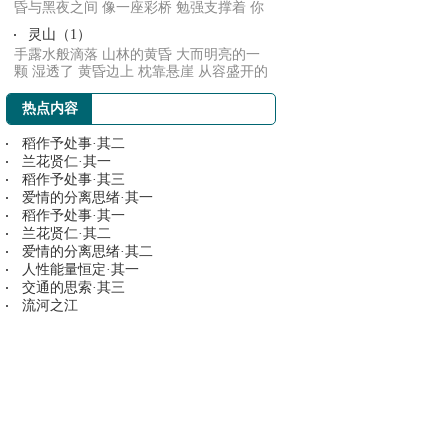
昏与黑夜之间 像一座彩桥 勉强支撑着 你
与她 忍...
灵山（1）
手露水般滴落 山林的黄昏 大而明亮的一
颗 湿透了 黄昏边上 枕靠悬崖 从容盛开的
花朵 ...
热点内容
稻作予处事·其二
兰花贤仁·其一
稻作予处事·其三
爱情的分离思绪·其一
稻作予处事·其一
兰花贤仁·其二
爱情的分离思绪·其二
人性能量恒定·其一
交通的思索·其三
流河之江