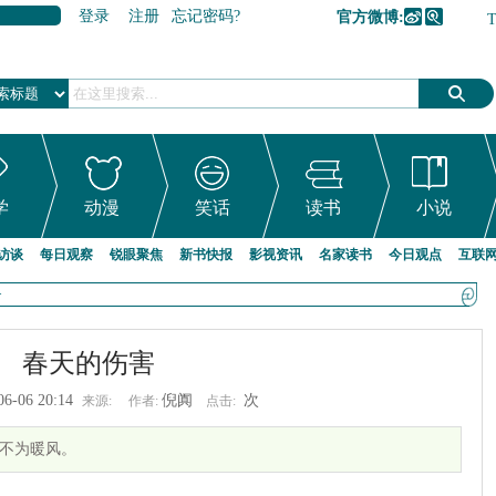
登录
注册
忘记密码?
官方微博:
加入收藏
学
动漫
笑话
读书
小说
访谈
每日观察
锐眼聚焦
新书快报
影视资讯
名家读书
今日观点
互联
>
春天的伤害
06-06 20:14
倪阗
次
来源:
作者:
点击:
不为暖风。