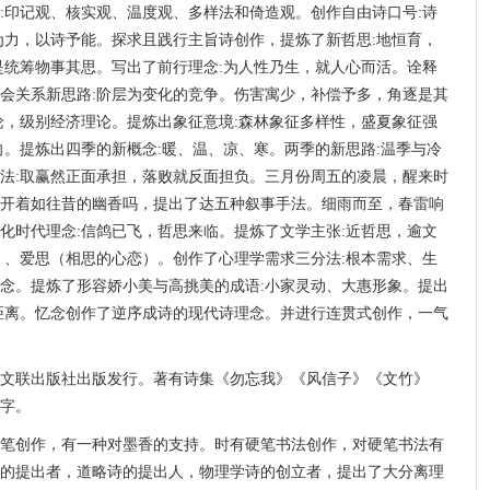
:印记观、核实观、温度观、多样法和倚造观。创作自由诗口号:诗
为力，以诗予能。探求且践行主旨诗创作，提炼了新哲思:地恒育，
是统筹物事其思。写出了前行理念:为人性乃生，就人心而活。诠释
会关系新思路:阶层为变化的竞争。伤害寓少，补偿予多，角逐是其
论，级别经济理论。提炼出象征意境:森林象征多样性，盛夏象征强
向。提炼出四季的新概念:暖、温、凉、寒。两季的新思路:温季与冷
法:取赢然正面承担，落败就反面担负。三月份周五的凌晨，醒来时
开着如往昔的幽香吗，提出了达五种叙事手法。细雨而至，春雷响
化时代理念:信鸽已飞，哲思来临。提炼了文学主张:近哲思，逾文
）、爱思（相思的心恋）。创作了心理学需求三分法:根本需求、生
念。提炼了形容娇小美与高挑美的成语:小家灵动、大惠形象。提出
距离。忆念创作了逆序成诗的现代诗理念。并进行连贯式创作，一气
中国文联出版社出版发行。著有诗集《勿忘我》《风信子》《文竹》
万字。
笔创作，有一种对墨香的支持。时有硬笔书法创作，对硬笔书法有
的提出者，道略诗的提出人，物理学诗的创立者，提出了大分离理