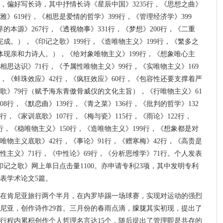
，偏好写长诗，其中抒情长诗《星辰中国》3235行，《思想之曲》
儒雅》619行，《相思是爱情的哲学》399行，《管理经济学》399
的本源》267行，《透视物事》331行，《梦想》200行，《二重
完成。），《印记之歌》199行，《造唯物主义》199行，《繁多之
体现亲和力诗人。），《给对象唯物主义》199行，《想象唯心主
《相思达识》71行，《予属性唯物主义》99行，《实唯物主义》169
行，《蚌珠效应》42行，《疯狂效应》60行，《包容性还要支撑着严
之歌》79行（赋予海东青傲骨威仪的文化主旨），《行唯物主义》61
08行，《默恋曲》139行，《青之菜》136行，《批判的哲学》132
5行，《家训底歌》107行，《梅与瓷》115行，《雨论》122行，
行，《稳唯物主义》150行，《造唯物主义》199行，《想象都是对
动唯物主义底歌》42行，《事论》91行，《赠寒梅》42行，《高贵是
动性主义》71行，《中性论》69行，《分析思维学》71行。个人发表
记之歌》网上单日点击量1100。亦申请专利23项，其中发明专利
表学术论文5篇。
在肯尼亚旅行两个半月，在内罗毕踢一场球赛，实现对运动的强烈
尼亚，创作诗作29首。三月份的春雨点滴，朦胧其实初现，提出了
行程内累积创作个人哲理名言达15个，随后提出了管理即是共存的