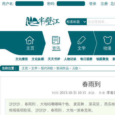
用户名:
密码:
登录
注册
忘
主页
资讯
文学
动漫
文化播报
文化纵横
天天书评
人物访谈
每日观察
锐眼聚焦
当前位置：
主页
>
文学
>
现代诗歌
>
歌词作品
>
儿歌
>
春雨到
2013-10-31 10:15
李春
时间:
来源:
作者:
沙沙沙， 春雨到， 大地咕嘟嘟喝个饱。 麦苗舞， 菜花笑， 西瓜秧
蛙呱呱唱歌谣。 沙沙沙， 春雨到， 大地一派春意闹。