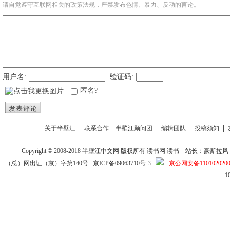
请自觉遵守互联网相关的政策法规，严禁发布色情、暴力、反动的言论。
用户名:
验证码:
匿名?
发表评论
|
|
|
|
|
关于半壁江
联系合作
半壁江顾问团
编辑团队
投稿须知
Copyright
©
2008-2018
半壁江中文网
版权所有
读书网
读书
站长：豪斯拉风 投稿信箱
（总）网出证（京）字第140号
京ICP备09063710号-3
京公网安备1101020200