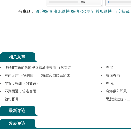
0%
分享到：
新浪微博
腾讯微博
微信
QQ空间
搜狐微博
百度搜藏
相关文章
[原创]在光的色彩里捧着滴滴春雨 （散文诗
春 望
春雨无声 润物有情----记海馨家园居民纪成
濛濛春雨
早安，福州（散文诗）
春 光
不期而遇，恰逢春雨
乌海猴年即景
银行帐号
思想的过程（二
最新评论
发表评论