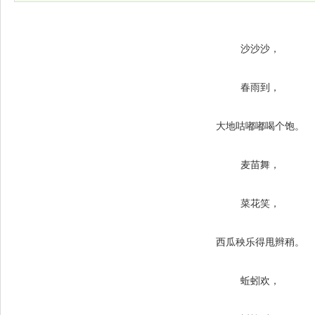
沙沙沙，
春雨到，
大地咕嘟嘟喝个饱。
麦苗舞，
菜花笑，
西瓜秧乐得甩辫稍。
蚯蚓欢，