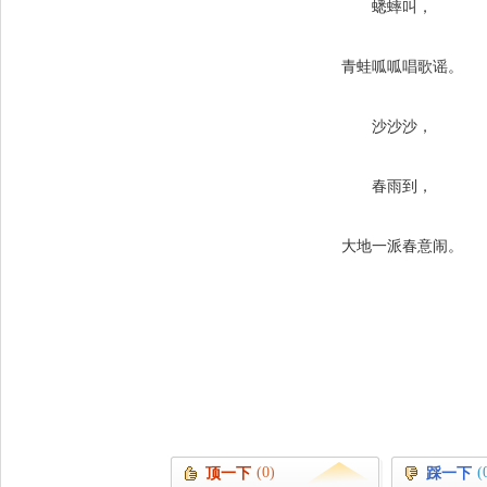
蟋蟀叫，
青蛙呱呱唱歌谣。
沙沙沙，
春雨到，
大地一派春意闹。
(0)
(
顶一下
踩一下