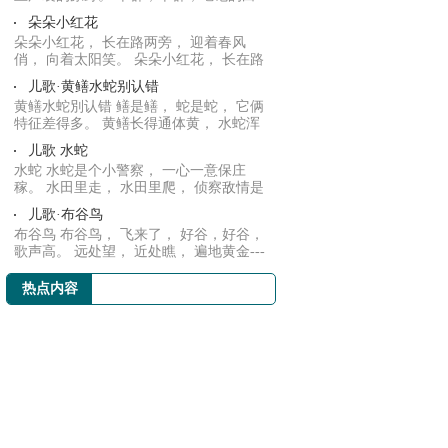
云， 把头...
朵朵小红花
朵朵小红花， 长在路两旁， 迎着春风
俏， 向着太阳笑。 朵朵小红花， 长在路
两旁， 我...
儿歌·黄鳝水蛇别认错
黄鳝水蛇別认错 鳝是鳝， 蛇是蛇， 它俩
特征差得多。 黄鳝长得通体黄， 水蛇浑
身花衣...
儿歌 水蛇
水蛇 水蛇是个小警察， 一心一意保庄
稼。 水田里走， 水田里爬， 侦察敌情是
行家。 抓...
儿歌·布谷鸟
布谷鸟 布谷鸟， 飞来了， 好谷，好谷，
歌声高。 远处望， 近处瞧， 遍地黄金---
- 麦...
热点内容