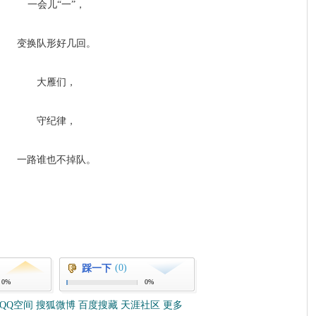
一会儿“一”，
变换队形好几回。
大雁们，
守纪律，
一路谁也不掉队。
(0)
踩一下
0%
0%
QQ空间
搜狐微博
百度搜藏
天涯社区
更多