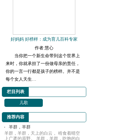
好妈妈 好榜样：成为育儿百科专家
作者:慧心
当你把一个新生命带到这个世界上
来时，你就承担了一份做母亲的责任，
你的一言一行都是孩子的榜样。并不是
每个女人天生…
栏目列表
儿歌
推荐内容
羊群，羊群
羊群，羊群，天上的白云， 啃食着晴空
上广袤的原野。 羊群，羊群，吃饱的白