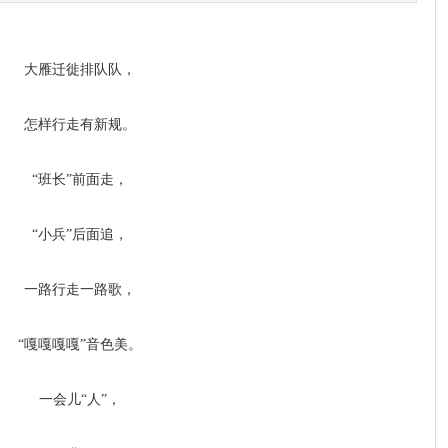
大雁迁徙排队队，
怎样行走有新规。
“班长”前面走，
“小兵”后面追，
一路行走一路歌，
“嘎嘎嘎嘎”音色美。
一会儿“人”，