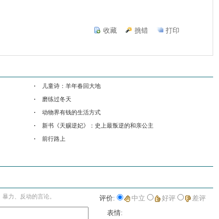
收藏
挑错
打印
儿童诗：羊年春回大地
磨练过冬天
动物界有钱的生活方式
新书《天赐逆妃》：史上最叛逆的和亲公主
前行路上
进入详细评论页>>
、暴力、反动的言论。
评价:
中立
好评
差评
表情: