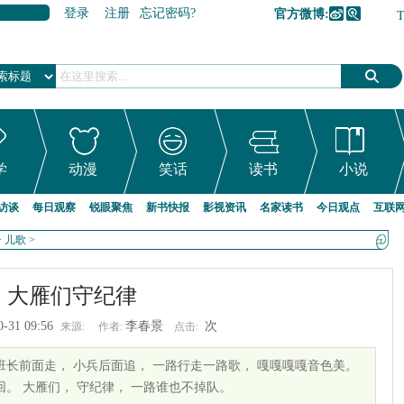
登录
注册
忘记密码?
官方微博:
加入收藏
学
动漫
笑话
读书
小说
访谈
每日观察
锐眼聚焦
新书快报
影视资讯
名家读书
今日观点
互联
>
儿歌
>
大雁们守纪律
0-31 09:56
李春景
次
来源:
作者:
点击:
班长前面走， 小兵后面追， 一路行走一路歌， 嘎嘎嘎嘎音色美。
回。 大雁们， 守纪律， 一路谁也不掉队。