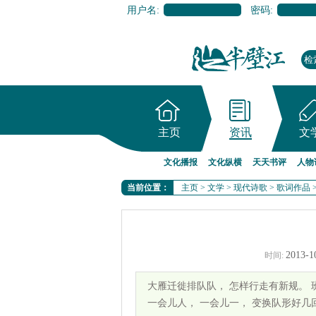
用户名:
密码:
主页
资讯
文
文化播报
文化纵横
天天书评
人物
当前位置：
主页
>
文学
>
现代诗歌
>
歌词作品
2013-1
时间:
大雁迁徙排队队， 怎样行走有新规。 
一会儿人， 一会儿一， 变换队形好几