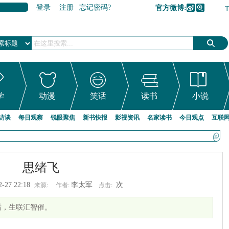
登录
注册
忘记密码?
官方微博:
加入收藏
学
动漫
笑话
读书
小说
访谈
每日观察
锐眼聚焦
新书快报
影视资讯
名家读书
今日观点
互联
思绪飞
2-27 22:18
李太军
次
来源:
作者:
点击:
后，生联汇智催。