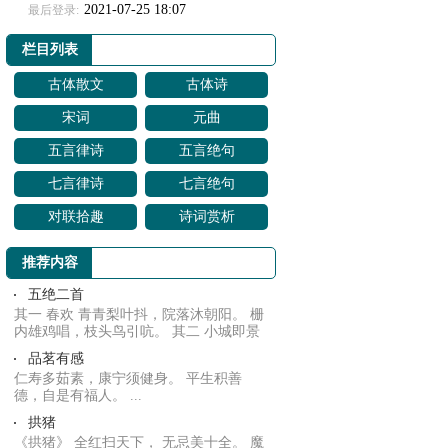
2021-07-25 18:07
最后登录:
栏目列表
古体散文
古体诗
宋词
元曲
五言律诗
五言绝句
七言律诗
七言绝句
对联拾趣
诗词赏析
推荐内容
五绝二首
其一 春欢 青青梨叶抖，院落沐朝阳。 栅
内雄鸡唱，枝头鸟引吭。 其二 小城即景
夜冷沿...
品茗有感
仁寿多茹素，康宁须健身。 平生积善
德，自是有福人。 ...
拱猪
《拱猪》 全红扫天下， 无忌美十全。 魔