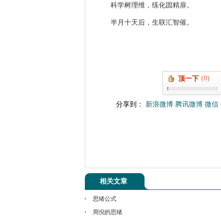
科学树理维，练化固精扉。
半月十天后，生联汇智催。
(0)
顶一下
分享到：
新浪微博
腾讯微博
微信
相关文章
思绪公式
周倪的思绪