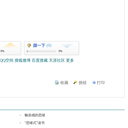
(0)
踩一下
0%
0%
QQ空间
搜狐微博
百度搜藏
天涯社区
更多
收藏
挑错
打印
畅游感的思绪
“思绪式”读书