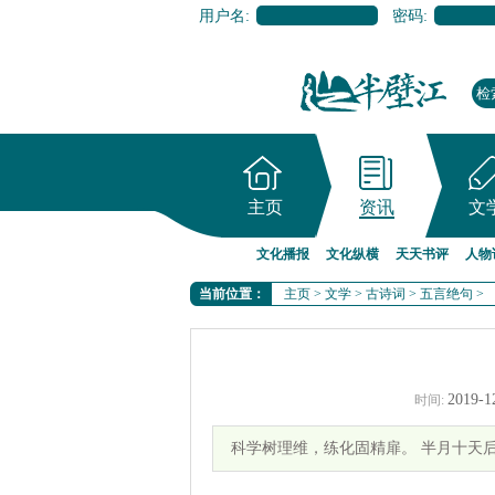
用户名:
密码:
主页
资讯
文
文化播报
文化纵横
天天书评
人物
当前位置：
主页
>
文学
>
古诗词
>
五言绝句
>
2019-1
时间:
科学树理维，练化固精扉。 半月十天