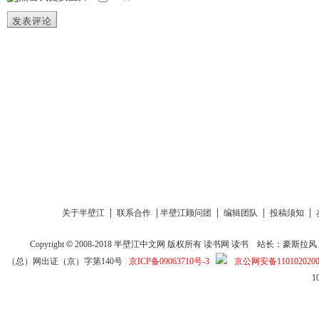
发表评论
|
|
|
|
|
关于半壁江
联系合作
半壁江顾问团
编辑团队
投稿须知
Copyright
©
2008-2018
半壁江中文网
版权所有
读书网
读书
站长：豪斯拉风 投稿信箱
（总）网出证（京）字第140号
京ICP备09063710号-3
京公网安备1101020200