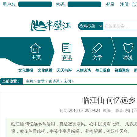
用户名:
密码:
登录
注册
忘
主页
资讯
文学
动漫
文化播报
文化纵横
天天书评
人物访谈
每日观察
锐眼聚焦
当前位置：
主页
>
文学
>
古诗词
>
宋词
>
临江仙 何忆远乡
2016-02-29 09:24
东门
时间:
来源:
作者:
临江仙 何忆远乡常浸泪，孤途寂寞寒风。心中忧扰寄飞鸿。 几多
恨，黄花芦雪残桐，半笺小字月朦朦， 登楼望断，河汉挂天穹。