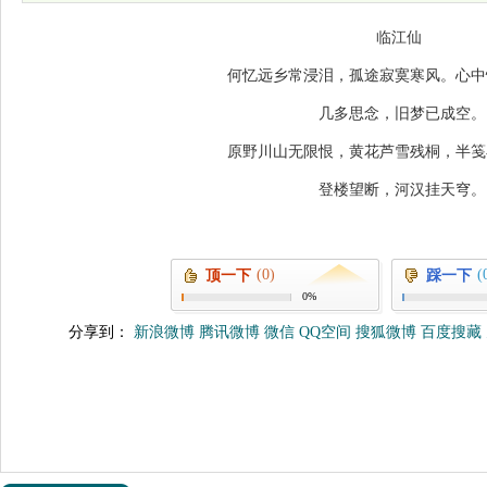
临江仙
何忆远乡常浸泪，孤途寂寞寒风。心中
几多思念，旧梦已成空。
原野川山无限恨，黄花芦雪残桐，半笺
登楼望断，河汉挂天穹。
(0)
(
顶一下
踩一下
0%
分享到：
新浪微博
腾讯微博
微信
QQ空间
搜狐微博
百度搜藏