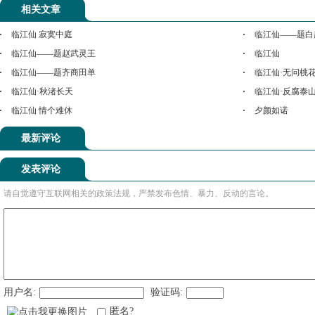
相关文章
临江仙 寂寞中庭
临江仙——题白
临江仙——题赵武灵王
临江仙
临江仙——题齐商田单
临江仙·无问桃
临江仙·秋渚长天
临江仙·反腐泰
临江仙 情个难休
夕颜如诺
最新评论
发表评论
请自觉遵守互联网相关的政策法规，严禁发布色情、暴力、反动的言论。
用户名:
验证码:
匿名?